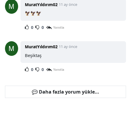
MuratYıldırım02
11 ay önce
🦅🦅🦅
0
0
Yanıtla
MuratYıldırım02
11 ay önce
Beşiktaş
0
0
Yanıtla
Daha fazla yorum yükle...