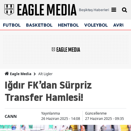
Beşiktaş Haberleri
FUTBOL
BASKETBOL
HENTBOL
VOLEYBOL
AVRUPA
Alt Ligler
Eagle Media
Iğdır FK’dan Sürpriz
Transfer Hamlesi!
Yayınlanma
Güncellenme
CANN
26 Haziran 2025 - 14:08
27 Haziran 2025 - 09:35