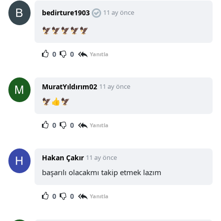
bedirture1903
11 ay önce
🦅🦅🦅🦅🦅
0
0
Yanıtla
MuratYıldırım02
11 ay önce
🦅👍🦅
0
0
Yanıtla
Hakan Çakır
11 ay önce
başarılı olacakmı takip etmek lazım
0
0
Yanıtla