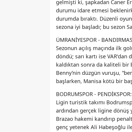
gelmişti ki, şapkadan Caner Erk
durumu idare etmesi beklenirke
durumda bıraktı. Düzenli oyu
sezona iyi başladı; bu sezon S
ÜMRANİYESPOR - BANDIRMAS
Sezonun açılış maçında ilk gol
döndü; sarı kartı ise VAR'dan 
kaldıktan sonra da kaliteli bir
Benny’nin düzgün vuruşu, “ben
başlarken, Manisa kötü bir baş
BODRUMSPOR - PENDİKSPOR:
Ligin turistik takımı Bodrumsp
ardından gerçek ligine dönüş 
Brazao hakemi kandırıp penalt
genç yetenek Ali Habeşoğlu ile