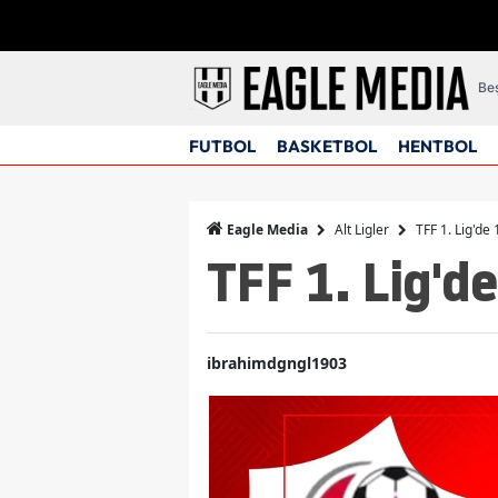
Beş
FUTBOL
BASKETBOL
HENTBOL
Alt Ligler
TFF 1. Lig'de
Eagle Media
TFF 1. Lig'd
ibrahimdgngl1903