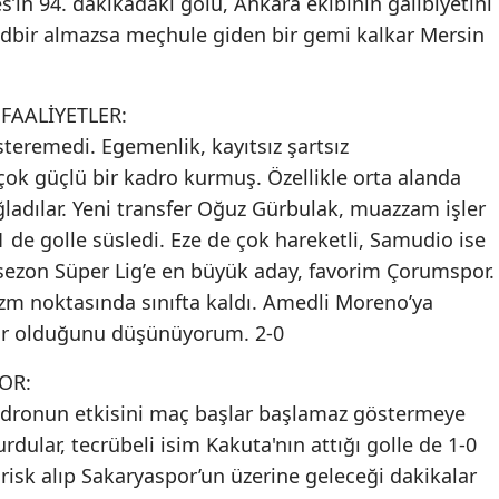
s’in 94. dakikadaki golü, Ankara ekibinin galibiyetini
tedbir almazsa meçhule giden bir gemi kalkar Mersin
FAALİYETLER:
teremedi. Egemenlik, kayıtsız şartsız
k güçlü bir kadro kurmuş. Özellikle orta alanda
ladılar. Yeni transfer Oğuz Gürbulak, muazzam işler
e golle süsledi. Eze de çok hareketli, Samudio ise
ezon Süper Lig’e en büyük aday, favorim Çorumspor.
zm noktasında sınıfta kaldı. Amedli Moreno’ya
ağır olduğunu düşünüyorum. 2-0
OR:
adronun etkisini maç başlar başlamaz göstermeye
ular, tecrübeli isim Kakuta'nın attığı golle de 1-0
risk alıp Sakaryaspor’un üzerine geleceği dakikalar