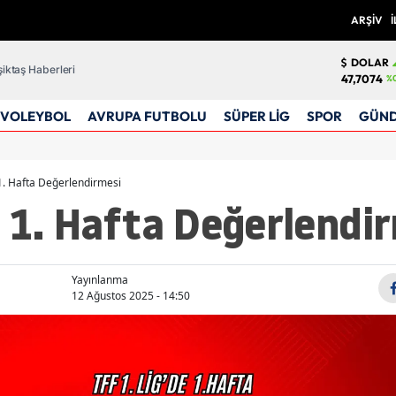
ARŞİV
İ
DOLAR
iktaş Haberleri
47,7074
%0
VOLEYBOL
AVRUPA FUTBOLU
SÜPER LİG
SPOR
GÜN
 1. Hafta Değerlendirmesi
e 1. Hafta Değerlendi
Yayınlanma
12 Ağustos 2025 - 14:50