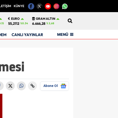
LETİŞİM
KÜNYE
12
EURO
GRAM ALTIN
55,2112
6.666,28
.15
%0.34
% 2,68
MENÜ
DEM
CANLI YAYINLAR
rmesi
Abone Ol