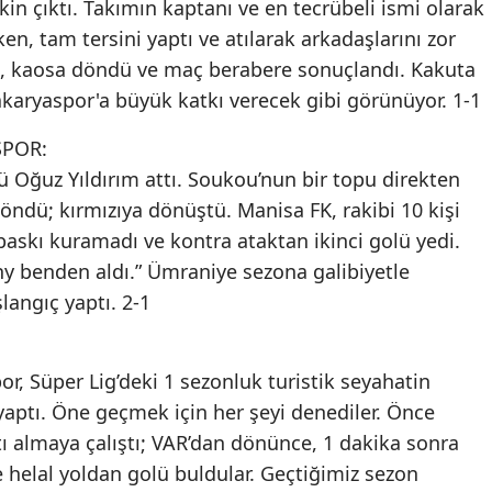
in çıktı. Takımın kaptanı ve en tecrübeli ismi olarak
n, tam tersini yaptı ve atılarak arkadaşlarını zor
n, kaosa döndü ve maç berabere sonuçlandı. Kakuta
akaryaspor'a büyük katkı verecek gibi görünüyor. 1-1
POR:
ü Oğuz Yıldırım attı. Soukou’nun bir topu direkten
döndü; kırmızıya dönüştü. Manisa FK, rakibi 10 kişi
 baskı kuramadı ve kontra ataktan ikinci golü yedi.
y benden aldı.” Ümraniye sezona galibiyetle
langıç yaptı. 2-1
or, Süper Lig’deki 1 sezonluk turistik seyahatin
yaptı. Öne geçmek için her şeyi denediler. Önce
ı almaya çalıştı; VAR’dan dönünce, 1 dakika sonra
 helal yoldan golü buldular. Geçtiğimiz sezon