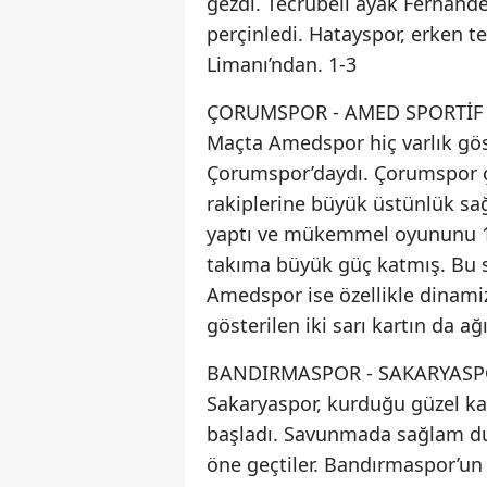
gezdi. Tecrübeli ayak Fernande
perçinledi. Hatayspor, erken 
Limanı’ndan. 1-3
ÇORUMSPOR - AMED SPORTİF 
Maçta Amedspor hiç varlık gös
Çorumspor’daydı. Çorumspor ço
rakiplerine büyük üstünlük sağ
yaptı ve mükemmel oyununu 1 d
takıma büyük güç katmış. Bu s
Amedspor ise özellikle dinami
gösterilen iki sarı kartın da 
BANDIRMASPOR - SAKARYASP
Sakaryaspor, kurduğu güzel k
başladı. Savunmada sağlam durd
öne geçtiler. Bandırmaspor’un 