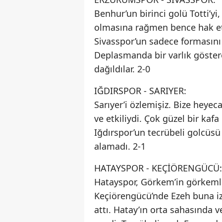
Benhur’un birinci golü Totti’yi,
olmasına rağmen bence hak ett
Sivasspor’un sadece formasını
Deplasmanda bir varlık gösterem
dağıldılar. 2-0
IĞDIRSPOR - SARIYER:
Sarıyer’i özlemişiz. Bize heyec
ve etkiliydi. Çok güzel bir kaf
Iğdırspor’un tecrübeli golcüsü 
alamadı. 2-1
HATAYSPOR - KEÇİÖRENGÜCÜ:
Hatayspor, Görkem’in görkemli
Keçiörengücü’nde Ezeh buna izi
attı. Hatay’ın orta sahasında 