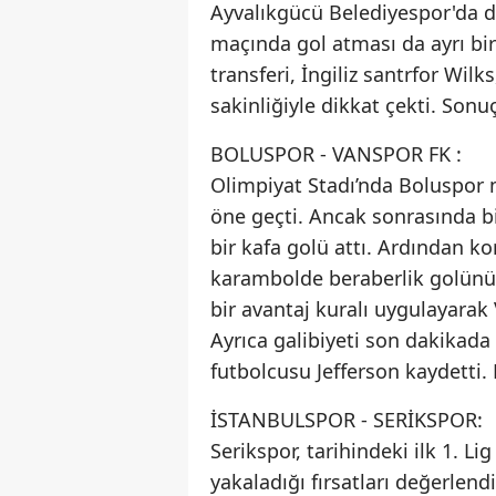
Ayvalıkgücü Belediyespor'da di
maçında gol atması da ayrı bir
transferi, İngiliz santrfor Wilk
sakinliğiyle dikkat çekti. Sonu
BOLUSPOR - VANSPOR FK :
Olimpiyat Stadı’nda Boluspor 
öne geçti. Ancak sonrasında bi
bir kafa golü attı. Ardından 
karambolde beraberlik golünü
bir avantaj kuralı uygulayarak
Ayrıca galibiyeti son dakikad
futbolcusu Jefferson kaydetti. 
İSTANBULSPOR - SERİKSPOR:
Serikspor, tarihindeki ilk 1. L
yakaladığı fırsatları değerlend