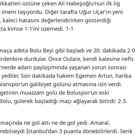
kkatleri üstüne çeken Ali Habeşoğlu'nun ilk lig
 önem taşıyordu. Diğer tarafta Uğur Uçar’ın yeni
s, kaleci hatasını değerlendirirken gösterdiği
çta kimse 1-1’ini üzemedi. 1-1
maça adeta Bolu Beyi gibi başladı ve 20. dakikada 2-0
rdenbire durdular. Önce Oulare, kendi kalesine nefis
kornerde adam paylaşımında yaşanan sorun sonrası
 yediler. Son dakikada hakem Egemen Artun, harika
 Vanspor’un galibiyet golünü atmasına izin verdi.
a getiren muazzam golü de Boluspor'un eski
Bolu, gülerek başladığı maçı ağlayarak bitirdi: 2-3.
ig maçında ne gol attı ne de gol yedi. Amaral,
irebilseydi İstanbul’dan 3 puanla dönebilirlerdi. Serik