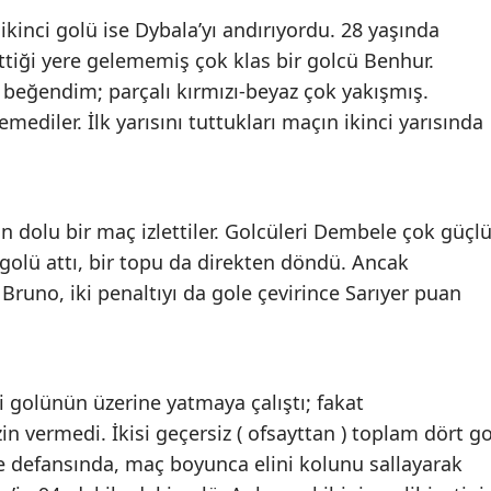
 ikinci golü ise Dybala’yı andırıyordu. 28 yaşında
iği yere gelememiş çok klas bir golcü Benhur.
 beğendim; parçalı kırmızı-beyaz çok yakışmış.
ediler. İlk yarısını tuttukları maçın ikinci yarısında
an dolu bir maç izlettiler. Golcüleri Dembele çok güçl
a golü attı, bir topu da direkten döndü. Ancak
Bruno, iki penaltıyı da gole çevirince Sarıyer puan
 golünün üzerine yatmaya çalıştı; fakat
n vermedi. İkisi geçersiz ( ofsayttan ) toplam dört go
ve defansında, maç boyunca elini kolunu sallayarak