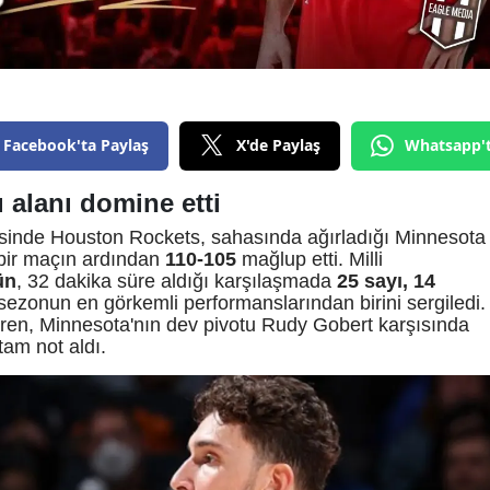
Facebook'ta Paylaş
X'de Paylaş
Whatsapp'
 alanı domine etti
inde Houston Rockets, sahasında ağırladığı Minnesota
bir maçın ardından
110-105
mağlup etti. Milli
ün
, 32 dakika süre aldığı karşılaşmada
25 sayı, 14
ezonun en görkemli performanslarından birini sergiledi.
ren, Minnesota'nın dev pivotu Rudy Gobert karşısında
tam not aldı.