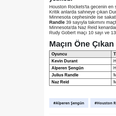
Houston Rockets'ta gecenin en 
Kritik anlarda sahneye çıkan Dura
Minnesota cephesinde ise sakat
Randle
39 sayıyla takımını maç
Minnesota'da Naz Reid kenardan 
Rudy Gobert maçı 10 sayı ve 13 
Maçın Öne Çıkan İ
Oyuncu
T
Kevin Durant
H
Alperen Şengün
H
Julius Randle
M
Naz Reid
M
#Alperen Şengün
#Houston R