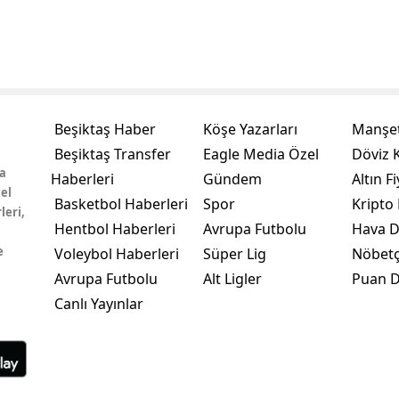
Beşiktaş Haber
Köşe Yazarları
Manşet
Beşiktaş Transfer
Eagle Media Özel
Döviz K
a
Haberleri
Gündem
Altın Fi
el
Basketbol Haberleri
Spor
Kripto 
leri,
Hentbol Haberleri
Avrupa Futbolu
Hava 
e
Voleybol Haberleri
Süper Lig
Nöbetç
Avrupa Futbolu
Alt Ligler
Puan 
Canlı Yayınlar