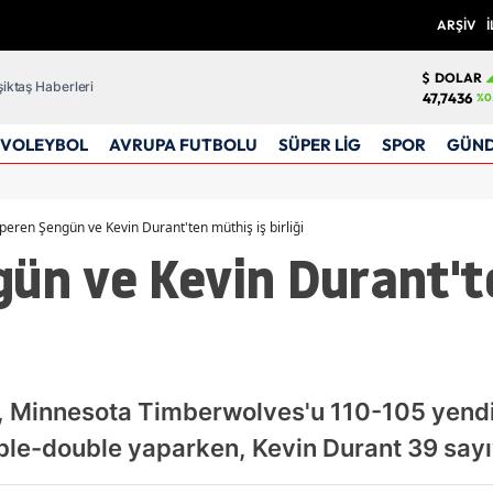
ARŞİV
İ
DOLAR
iktaş Haberleri
47,7436
%0
VOLEYBOL
AVRUPA FUTBOLU
SÜPER LİG
SPOR
GÜN
peren Şengün ve Kevin Durant'ten müthiş iş birliği
ün ve Kevin Durant't
, Minnesota Timberwolves'u 110-105 yendi
ble-double yaparken, Kevin Durant 39 sayıyl