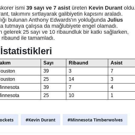
skorer ismi
39 sayı ve 7 asist
üreten
Kevin Durant
oldu
nt, takımını sırtlayarak galibiyetin kapısını araladı.
lığı bulunan Anthony Edwards'ın yokluğunda
Julius
ta tutmaya çalışsa da mağlubiyete engel olamadı.
gelerek 25 sayı ve 10 ribaundluk bir katkı sağlarken,
ribaund ile tamamladı.
statistikleri
akım
Sayı
Ribaund
Asist
ouston
39
3
7
ouston
25
14
3
innesota
39
7
4
innesota
25
10
1
ockets
#Kevin Durant
#Minnesota Timberwolves