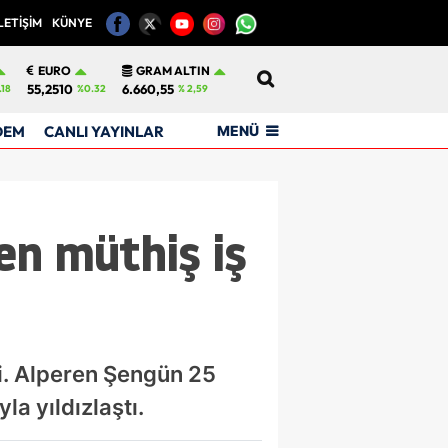
LETİŞİM
KÜNYE
12
EURO
GRAM ALTIN
55,2510
6.660,55
.18
%0.32
% 2,59
MENÜ
DEM
CANLI YAYINLAR
en müthiş iş
. Alperen Şengün 25
a yıldızlaştı.