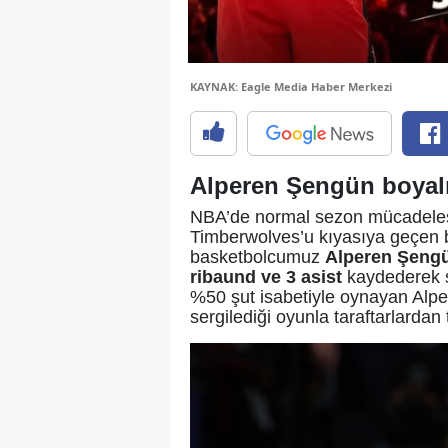
KAYNAK: Eagle Media Haber Merkezi
Alperen Şengün boyalı
NBA’de normal sezon mücadeles
Timberwolves’u kıyasıya geçen 
basketbolcumuz
Alperen Şeng
ribaund ve 3 asist
kaydederek s
%50 şut isabetiyle oynayan Alpe
sergilediği oyunla taraftarlardan 