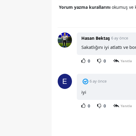
Yorum yazma kurallarını
okumuş ve k
Hasan Bektaş
6 ay önce
Sakatlığını iyi atlattı ve 
0
0
Yanıtla
6 ay önce
iyi
0
0
Yanıtla