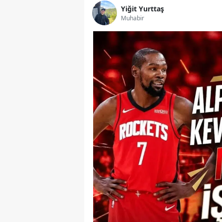
Yiğit Yurttaş
Muhabir