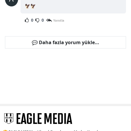
🦅🦅
0
0
Yanıtla
Daha fazla yorum yükle...