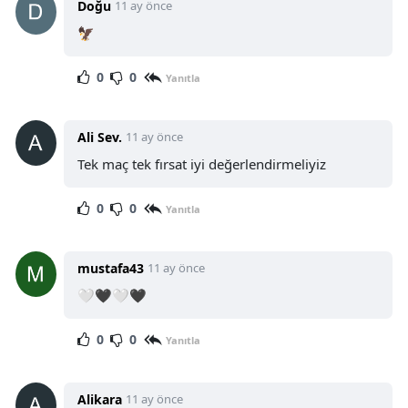
Doğu
11 ay önce
🦅
0
0
Yanıtla
Ali Sev.
11 ay önce
Tek maç tek fırsat iyi değerlendirmeliyiz
0
0
Yanıtla
mustafa43
11 ay önce
🤍🖤🤍🖤
0
0
Yanıtla
Alikara
11 ay önce