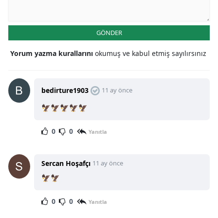
GÖNDER
Yorum yazma kurallarını
okumuş ve kabul etmiş sayılırsınız
bedirture1903
11 ay önce
🦅🦅🦅🦅🦅
0
0
Yanıtla
Sercan Hoşafçı
11 ay önce
🦅🦅
0
0
Yanıtla