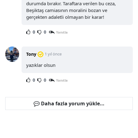
durumda bırakır. Taraftara verilen bu ceza,
Beşiktaş camiasının moralini bozan ve
gerçekten adaletli olmayan bir karar!
0
0
Yanıtla
Tony
1 yıl önce
yazıklar olsun
0
0
Yanıtla
Daha fazla yorum yükle...