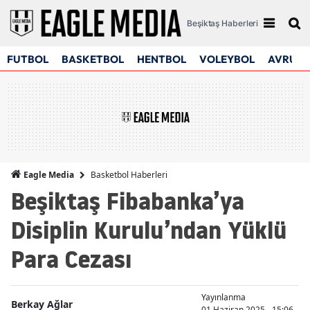
Beşiktaş Haberleri
FUTBOL
BASKETBOL
HENTBOL
VOLEYBOL
AVRUPA
Basketbol Haberleri
Eagle Media
Beşiktaş Fibabanka’ya
Disiplin Kurulu’ndan Yüklü
Para Cezası
Yayınlanma
Berkay Ağlar
01 Haziran 2025 - 15:06