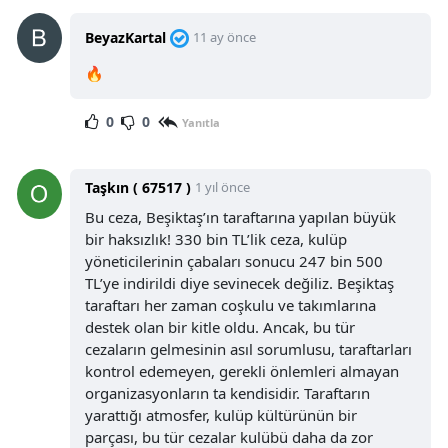
BeyazKartal
11 ay önce
🔥
0
0
Yanıtla
Taşkın ( 67517 )
1 yıl önce
Bu ceza, Beşiktaş’ın taraftarına yapılan büyük
bir haksızlık! 330 bin TL’lik ceza, kulüp
yöneticilerinin çabaları sonucu 247 bin 500
TL’ye indirildi diye sevinecek değiliz. Beşiktaş
taraftarı her zaman coşkulu ve takımlarına
destek olan bir kitle oldu. Ancak, bu tür
cezaların gelmesinin asıl sorumlusu, taraftarları
kontrol edemeyen, gerekli önlemleri almayan
organizasyonların ta kendisidir. Taraftarın
yarattığı atmosfer, kulüp kültürünün bir
parçası, bu tür cezalar kulübü daha da zor