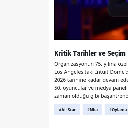
Kritik Tarihler ve Seçim
Organizasyonun 75. yılına öze
Los Angeles'taki Intuit Dome'
2026 tarihine kadar devam edec
50, oyuncular ve medya paneli i
zaman olduğu gibi başantrenör
#All Star
#Nba
#Oylama