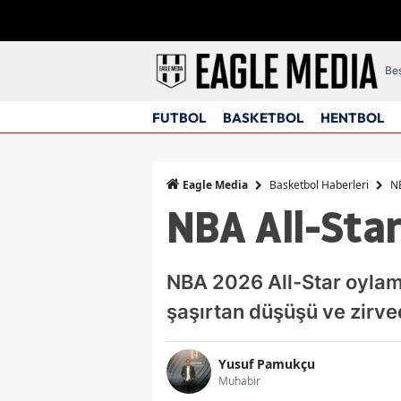
Beş
FUTBOL
BASKETBOL
HENTBOL
Basketbol Haberleri
NB
Eagle Media
NBA All-Star
NBA 2026 All-Star oylama
şaşırtan düşüşü ve zirve
Yusuf Pamukçu
Muhabir