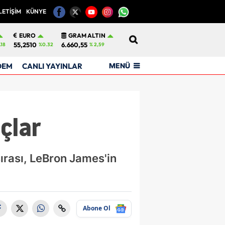
LETİŞİM
KÜNYE
12
EURO
GRAM ALTIN
55,2510
6.660,55
.18
%0.32
% 2,59
MENÜ
DEM
CANLI YAYINLAR
çlar
ırası, LeBron James'in
Abone Ol