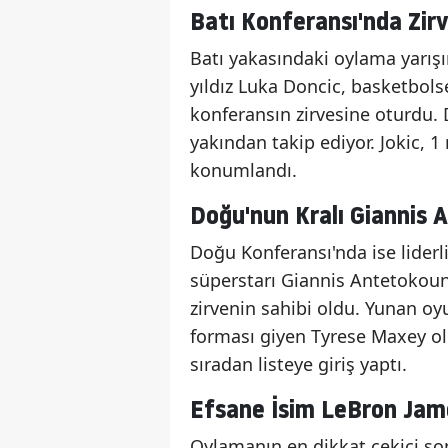
Batı Konferansı'nda Zir
Batı yakasındaki oylama yarışı
yıldız Luka Doncic, basketbols
konferansın zirvesine oturdu. D
yakından takip ediyor. Jokic, 1
konumlandı.
Doğu'nun Kralı Giannis
Doğu Konferansı'nda ise liderl
süperstarı Giannis Antetokoun
zirvenin sahibi oldu. Yunan oy
forması giyen Tyrese Maxey old
sıradan listeye giriş yaptı.
Efsane İsim LeBron Jam
Oylamanın en dikkat çekici so