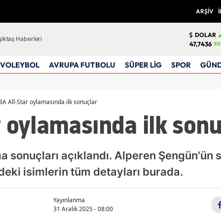
ARŞİV
İ
DOLAR
iktaş Haberleri
47,7436
%0
VOLEYBOL
AVRUPA FUTBOLU
SÜPER LİG
SPOR
GÜN
A All-Star oylamasında ilk sonuçlar
 oylamasında ilk sonu
 sonuçları açıklandı. Alperen Şengün'ün s
deki isimlerin tüm detayları burada.
Yayınlanma
31 Aralık 2025 - 08:00