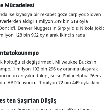
ve Mücadelesi
nda ise kıyasıya bir rekabet göze çarpıyor. Sloven
everlerden aldığı 1 milyon 249 bin 518 oyla
oncic'i, Denver Nuggets'ın Sırp yıldızı Nikola Jokic
 milyon 128 bin 962 oy alarak ikinci sırada
 Antetokounmpo
ik koltuğu el değiştirmedi. Milwaukee Bucks'ın
mpo, 1 milyon 192 bin 296 oy oranına ulaşarak
uncunun en yakın takipçisi ise Philadelphia 76ers
u. ABD'li oyuncu, 1 milyon 72 bin 449 oyla ikinci
es'ten Şaşırtan Düşüş
nucu ise ligin yaşayan efsanesi LeBron James