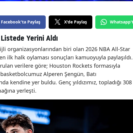
Facebook'ta Paylaş
X'de Paylaş
Whatsapp'
Listede Yerini Aldı
jli organizasyonlarından biri olan 2026 NBA All-Star
nen ilk halk oylaması sonuçları kamuoyuyla paylaşıldı.
ulan verilere göre; Houston Rockets formasıyla
li basketbolcumuz Alperen Şengün, Batı
nda kendine yer buldu. Genç yıldızımız, topladığı 308
ağına yerleşti.