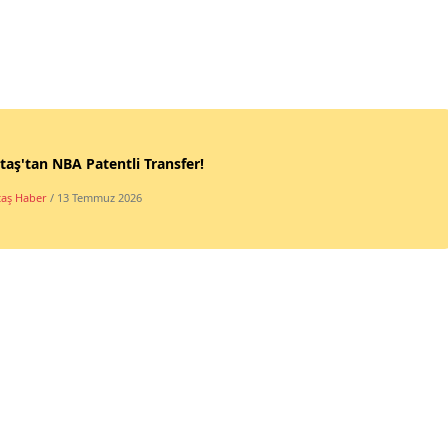
taş'tan NBA Patentli Transfer!
taş Haber
/ 13 Temmuz 2026