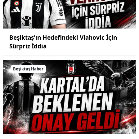
Beşiktaş'ın Hedefindeki Vlahovic İçin
Sürpriz İddia
Beşiktaş Haber