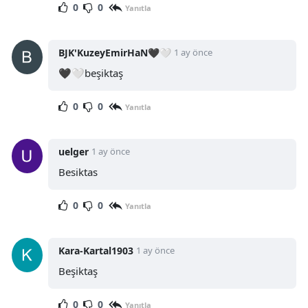
0
0
Yanıtla
BJK'KuzeyEmirHaN🖤🤍
1 ay önce
🖤🤍beşiktaş
0
0
Yanıtla
uelger
1 ay önce
Besiktas
0
0
Yanıtla
Kara-Kartal1903
1 ay önce
Beşiktaş
0
0
Yanıtla