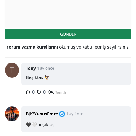
GÖNDER
Yorum yazma kurallarını
okumuş ve kabul etmiş sayılırsınız
Tony
1 ay önce
Beşiktaş 🦅
0
0
Yanıtla
BJK'YunusEmre
1 ay önce
🖤🤍beşiktaş