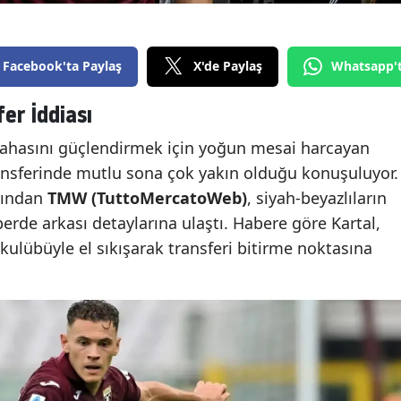
Facebook'ta Paylaş
X'de Paylaş
Whatsapp'
er İddiası
sahasını güçlendirmek için yoğun mesai harcayan
transferinde mutlu sona çok yakın olduğu konuşuluyor.
rından
TMW (TuttoMercatoWeb)
, siyah-beyazlıların
rde arkası detaylarına ulaştı. Habere göre Kartal,
kulübüyle el sıkışarak transferi bitirme noktasına