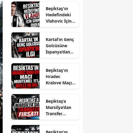
Beşiktaş'ın
Hedefindeki
Vlahovic İçin
Sürpriz İddia
Kartal’ın Genç
Golcüsüne
İspanya’dan
İlgi
Beşiktaş'ın
Hradec
Kralove Maçı
Muhtemel 11'i
Belli Oldu
Beşiktaş’a
Marsilya’dan
Transfer
Fırsatı
Beşiktaş’ın