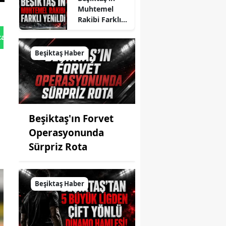
Muhtemel
Rakibi Farklı
Yenildi
tan Gönder
Beşiktaş Haber
Beşiktaş'ın Forvet
Operasyonunda
Sürpriz Rota
Beşiktaş Haber