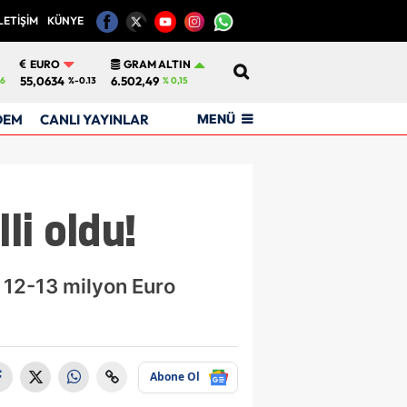
LETİŞİM
KÜNYE
12
EURO
GRAM ALTIN
55,0634
6.502,49
6
%-0.13
% 0,15
MENÜ
DEM
CANLI YAYINLAR
li oldu!
W, 12-13 milyon Euro
Abone Ol