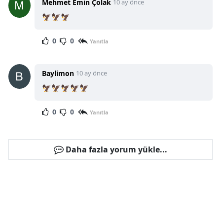
Mehmet Emin Çolak
10 ay önce
🦅🦅🦅
0
0
Yanıtla
Baylimon
10 ay önce
🦅🦅🦅🦅🦅
0
0
Yanıtla
Daha fazla yorum yükle...