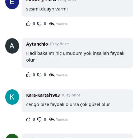
sesimi.duayn varmi
0
0
Yanıtla
Aytunchio
10 ay önce
Hadi bakalım hiç umudum yok inşallah faydalı
olur
0
0
Yanıtla
Kara-Kartal1903
10 ay önce
cengo bize faydalı olursa çok güzel olur
0
0
Yanıtla