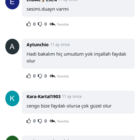
sesimi.duayn varmi
0
0
Yanıtla
Aytunchio
11 ay önce
Hadi bakalım hiç umudum yok inşallah faydalı
olur
0
0
Yanıtla
Kara-Kartal1903
11 ay önce
cengo bize faydalı olursa çok güzel olur
0
0
Yanıtla