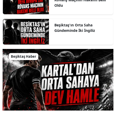
Oldu
Beşiktaş'ın Orta Saha
Gündeminde İki İngiliz
Beşiktaş Haber