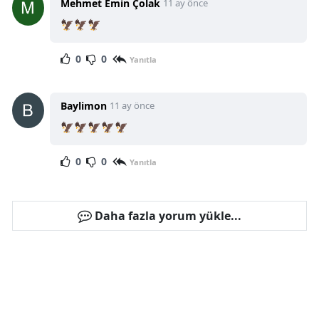
Mehmet Emin Çolak
11 ay önce
🦅🦅🦅
0
0
Yanıtla
Baylimon
11 ay önce
🦅🦅🦅🦅🦅
0
0
Yanıtla
Daha fazla yorum yükle...