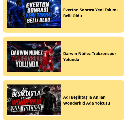
Everton Sonrası Yeni Takımı
Belli Oldu
Darwin Núñez Trabzonspor
Yolunda
Adı Beşiktaş'la Anılan
Wonderkid Ada Yolcusu