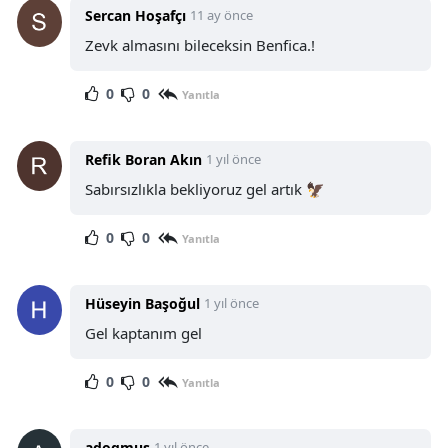
Sercan Hoşafçı
11 ay önce
Zevk almasını bileceksin Benfica.!
0
0
Yanıtla
Refik Boran Akın
1 yıl önce
Sabırsızlıkla bekliyoruz gel artık 🦅
0
0
Yanıtla
Hüseyin Başoğul
1 yıl önce
Gel kaptanım gel
0
0
Yanıtla
adogmus
1 yıl önce