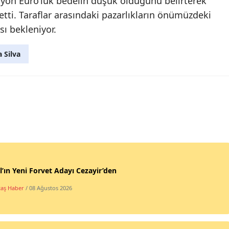
lyon Euro’luk bedelin düşük olduğunu belirterek
etti. Taraflar arasındaki pazarlıkların önümüzdeki
ı bekleniyor.
 Silva
l’ın Yeni Forvet Adayı Cezayir’den
taş Haber
/ 08 Ağustos 2026