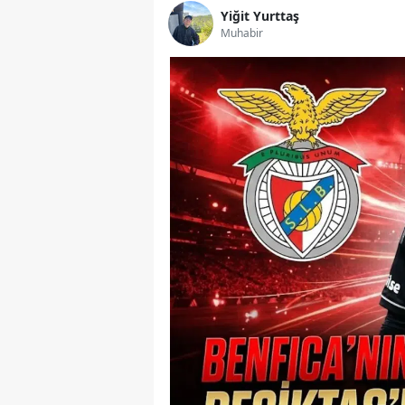
Yiğit Yurttaş
Muhabir