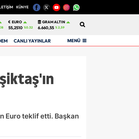
LETİŞİM
KÜNYE
12
EURO
GRAM ALTIN
55,2510
6.660,55
.18
%0.32
% 2,59
MENÜ
DEM
CANLI YAYINLAR
şiktaş'ın
n Euro teklif etti. Başkan