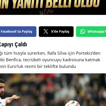
Facebook'ta Paylaş
X'de Paylaş
Whatsapp'
Kapıyı Çaldı
ği tüm hızıyla sürerken, Rafa Silva için Portekiz’den
 ekibi Benfica, tecrübeli oyuncuyu kadrosuna katmak
yon Euro’luk resmi bir teklifte bulundu