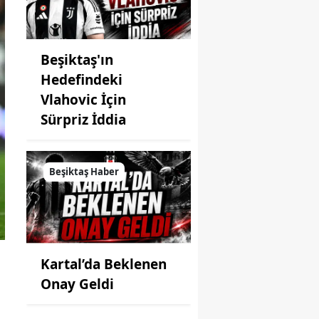
Beşiktaş'ın
Hedefindeki
Vlahovic İçin
Sürpriz İddia
Beşiktaş Haber
Kartal’da Beklenen
Onay Geldi
a