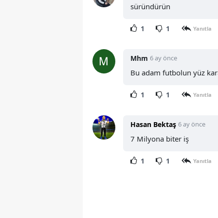
süründürün
1
1
Yanıtla
Mhm
6 ay önce
Bu adam futbolun yüz kar
1
1
Yanıtla
Hasan Bektaş
6 ay önce
7 Milyona biter iş
1
1
Yanıtla