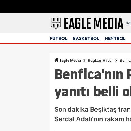
Beş
FUTBOL
BASKETBOL
HENTBOL
Beşiktaş Haber
Benfica
Eagle Media
Benfica'nın R
yanıtı belli 
Son dakika Beşiktaş trans
Serdal Adalı'nın rakam h