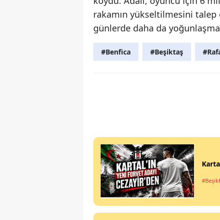
koydu. Adalı, oyuncu için 6 mi
rakamın yükseltilmesini talep 
günlerde daha da yoğunlaşmas
#Benfica
#Beşiktaş
#Rafa
Karta
#Beşik