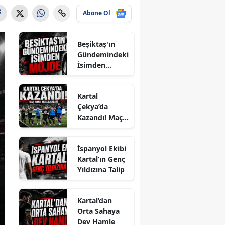
Abone Ol
Beşiktaş'ın
Gündemindeki
İsimden
Müjde
Kartal
Çekya’da
Kazandı! Maç
Sonu
Açıklamaları
İspanyol Ekibi
Kartal’ın Genç
Yıldızına Talip
Kartal’dan
Orta Sahaya
Dev Hamle