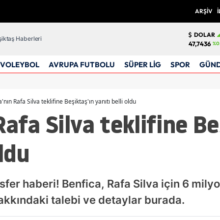
ARŞİV
İ
DOLAR
iktaş Haberleri
47,7436
%0
VOLEYBOL
AVRUPA FUTBOLU
SÜPER LİG
SPOR
GÜN
'nın Rafa Silva teklifine Beşiktaş'ın yanıtı belli oldu
afa Silva teklifine Be
oldu
fer haberi! Benfica, Rafa Silva için 6 milyo
akkındaki talebi ve detaylar burada.