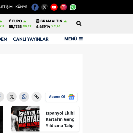
LETİŞİM
KÜNYE
12
EURO
GRAM ALTIN
55,1755
6.639,14
.17
%0.29
% 2,26
MENÜ
DEM
CANLI YAYINLAR
Abone Ol
İspanyol Ekibi
Kartal’ın Genç
Yıldızına Talip