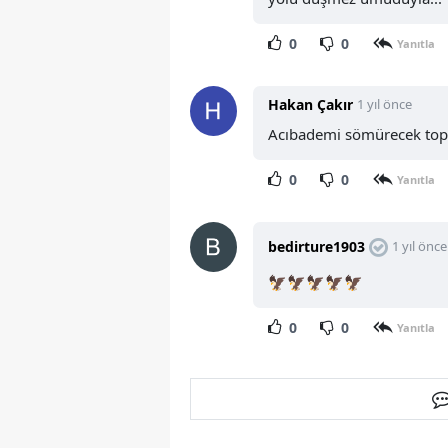
0
0
Yanıtla
Hakan Çakır
1 yıl önce
Acıbademi sömürecek topçul
0
0
Yanıtla
bedirture1903
1 yıl önce
🦅🦅🦅🦅🦅
0
0
Yanıtla