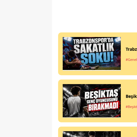
Trabz
#Genel
Beşi
#Beşik