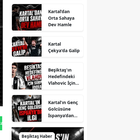
Kartal’dan
Orta Sahaya
Dev Hamle
Kartal
Çekya'da Galip
Beşiktaş'ın
Hedefindeki
Vlahovic İçin
Sürpriz İddia
Kartal’ın Genç
Golcüsüne
İspanya’dan
İlgi
tan Gönder
Beşiktaş Haber