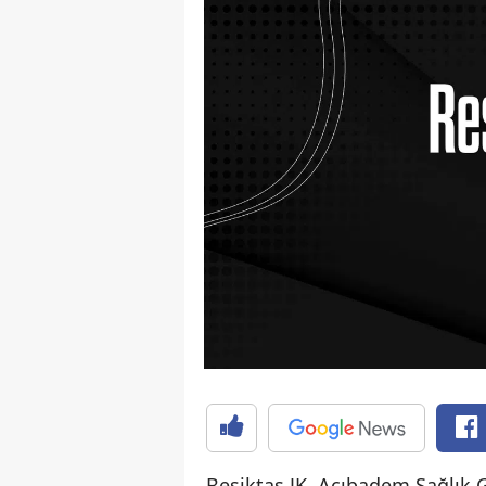
Beşiktaş JK, Acıbadem Sağlık 