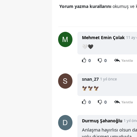
Yorum yazma kurallarını
okumuş ve k
Mehmet Emin Çolak
11 ay
🤍🖤
0
0
Yanıtla
snan_27
1 yıl önce
🦅🦅🦅
0
0
Yanıtla
Durmuş Şahanoğlu
1 yıl ön
Anlaşma hayırlısı olsun 
yolu düşmez umuduyla...