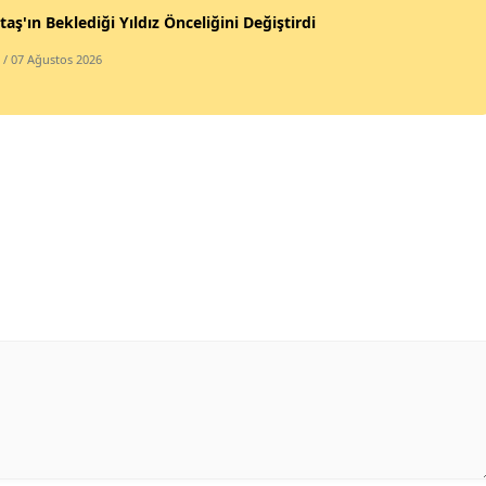
taş'ın Beklediği Yıldız Önceliğini Değiştirdi
/ 07 Ağustos 2026