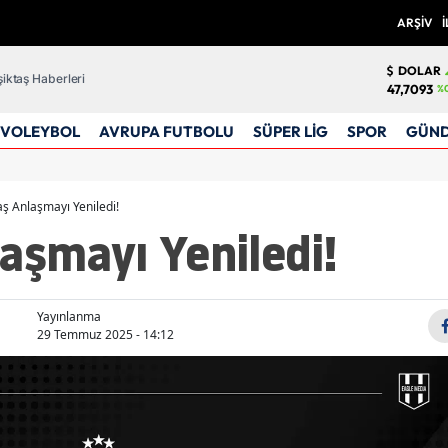
ARŞİV
İ
DOLAR
iktaş Haberleri
47,7093
%0
VOLEYBOL
AVRUPA FUTBOLU
SÜPER LİG
SPOR
GÜN
aş Anlaşmayı Yeniledi!
aşmayı Yeniledi!
Yayınlanma
29 Temmuz 2025 - 14:12