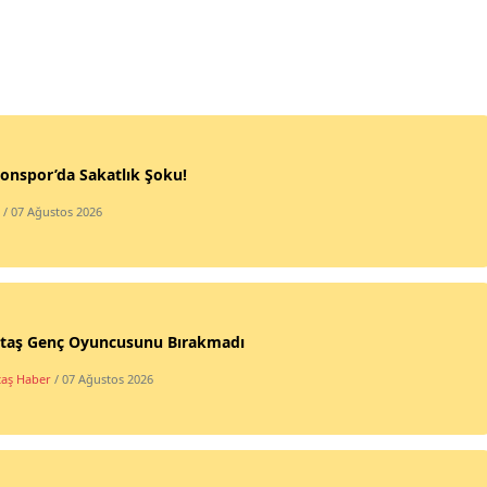
onspor’da Sakatlık Şoku!
/ 07 Ağustos 2026
ktaş Genç Oyuncusunu Bırakmadı
taş Haber
/ 07 Ağustos 2026