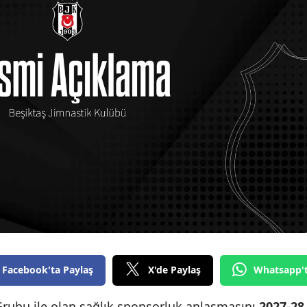
Facebook'ta Paylaş
X'de Paylaş
Whatsapp'
Grubu ile olan sağlık sponsorluk anlaşmasını
2027‑28