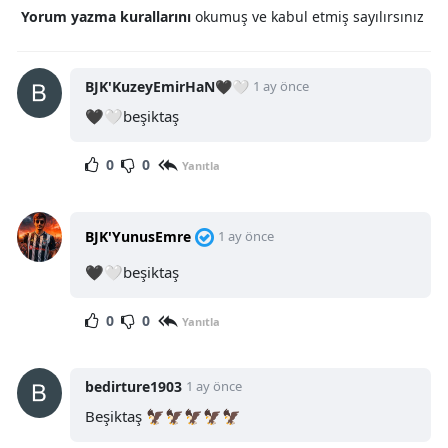
Yorum yazma kurallarını
okumuş ve kabul etmiş sayılırsınız
BJK'KuzeyEmirHaN🖤🤍
1 ay önce
🖤🤍beşiktaş
0
0
Yanıtla
BJK'YunusEmre
1 ay önce
🖤🤍beşiktaş
0
0
Yanıtla
bedirture1903
1 ay önce
Beşiktaş 🦅🦅🦅🦅🦅