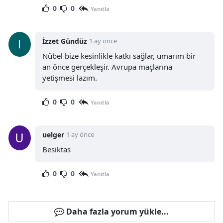
0
0
Yanıtla
İzzet Gündüz
1 ay önce
Nübel bize kesinlikle katkı sağlar, umarım bir
an önce gerçekleşir. Avrupa maçlarına
yetişmesi lazım.
0
0
Yanıtla
uelger
1 ay önce
Besiktas
0
0
Yanıtla
Daha fazla yorum yükle...