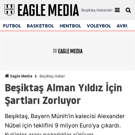
Beşiktaş Haberleri
FUTBOL
BASKETBOL
HENTBOL
VOLEYBOL
AVRUPA
Beşiktaş Haber
Eagle Media
Beşiktaş Alman Yıldız İçin
Şartları Zorluyor
Beşiktaş, Bayern Münih'in kalecisi Alexander
Nübel için teklifini 9 milyon Euro'ya çıkardı.
Kulüpler arası pazarlıklar sürüyor.