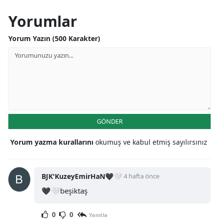
Yorumlar
Yorum Yazın (500 Karakter)
GÖNDER
Yorum yazma kurallarını
okumuş ve kabul etmiş sayılırsınız
BJK'KuzeyEmirHaN🖤🤍
4 hafta önce
🖤🤍beşiktaş
0
0
Yanıtla