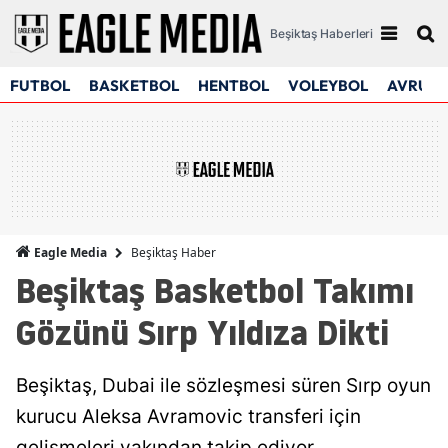
Beşiktaş Haberleri
FUTBOL
BASKETBOL
HENTBOL
VOLEYBOL
AVRUPA
Beşiktaş Haber
Eagle Media
Beşiktaş Basketbol Takımı
Gözünü Sırp Yıldıza Dikti
Beşiktaş, Dubai ile sözleşmesi süren Sırp oyun
kurucu Aleksa Avramovic transferi için
gelişmeleri yakından takip ediyor.