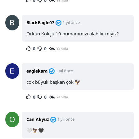
0
0
Yanıtla
BlackEagle07
1 yıl önce
Orkun Kökçü 10 numaramızı alabilir miyiz?
0
0
Yanıtla
eaglekara
1 yıl önce
çok büyük başkan çok 🦅
0
0
Yanıtla
Can Akyüz
1 yıl önce
🤍🦅🖤