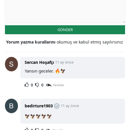
GÖNDER
Yorum yazma kurallarını
okumuş ve kabul etmiş sayılırsınız
Sercan Hoşafçı
11 ay önce
Yansın geceler. 🔥🦅
0
0
Yanıtla
bedirture1903
11 ay önce
🦅🦅🦅🦅🦅