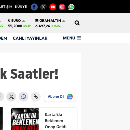
LETİŞİM
KÜNYE
12
EURO
GRAM ALTIN
55,2088
6.497,24
02
%0.19
% 0,02
MENÜ
DEM
CANLI YAYINLAR
k Saatler!
Abone Ol
Kartal’da
Beklenen
Onay Geldi