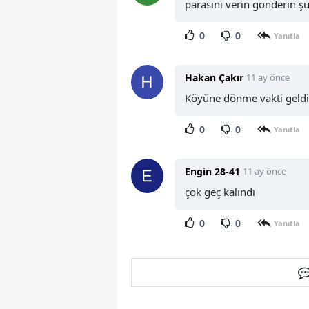
parasını verin gönderin şu
0
0
Yanıtla
Hakan Çakır
11 ay önce
Köyüne dönme vakti geldi 
0
0
Yanıtla
Engin 28-41
11 ay önce
çok geç kalındı
0
0
Yanıtla