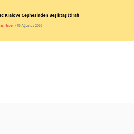
c Kralove Cephesinden Beşiktaş İtirafı
taş Haber
/ 05 Ağustos 2026