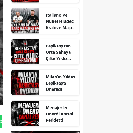
Italiano ve
Nübel Hradec
Kralove Maçı
Öncesi
Açıklamalarda
Beşiktaş’tan
Bulundu
Orta Sahaya
Çifte Yıldız
Operasyonu
Milan’ın Yıldızı
Beşiktaş’a
Önerildi
Menajerler
Önerdi Kartal
Reddetti
tan Gönder