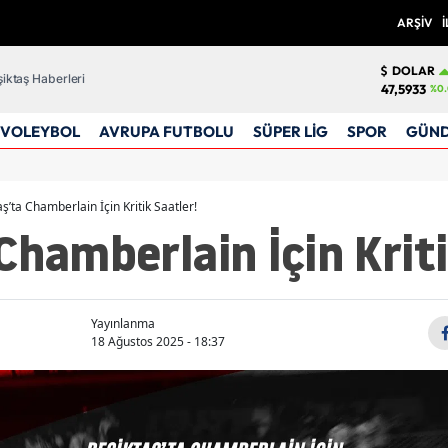
ARŞİV
İ
DOLAR
iktaş Haberleri
47,5933
%0.
VOLEYBOL
AVRUPA FUTBOLU
SÜPER LİG
SPOR
GÜN
ş’ta Chamberlain İçin Kritik Saatler!
Chamberlain İçin Kriti
Yayınlanma
18 Ağustos 2025 - 18:37