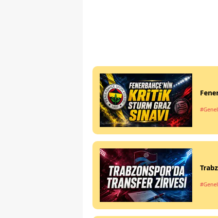
Fener
#Genel
Trabz
#Genel