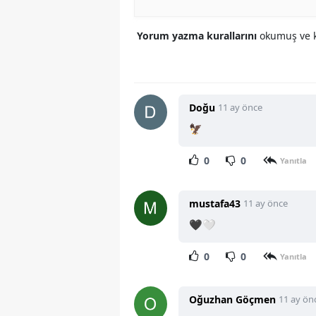
Yorum yazma kurallarını
okumuş ve k
Doğu
11 ay önce
🦅
0
0
Yanıtla
mustafa43
11 ay önce
🖤🤍
0
0
Yanıtla
Oğuzhan Göçmen
11 ay ön