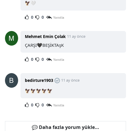
🦅🤍
0
0
Yanıtla
Mehmet Emin Çolak
11 ay önce
ÇARŞI🖤BEŞİKTAşK
0
0
Yanıtla
bedirture1903
11 ay önce
🦅🦅🦅🦅🦅
0
0
Yanıtla
Daha fazla yorum yükle...