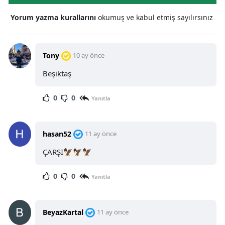
Yorum yazma kurallarını
okumuş ve kabul etmiş sayılırsınız
Tony
10 ay önce
Beşiktaş
0
0
Yanıtla
hasan52
11 ay önce
ÇARŞI🦅🦅🦅
0
0
Yanıtla
BeyazKartal
11 ay önce