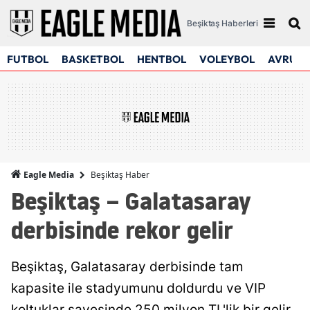
Beşiktaş Haberleri
FUTBOL
BASKETBOL
HENTBOL
VOLEYBOL
AVRUPA
Beşiktaş Haber
Eagle Media
Beşiktaş – Galatasaray
derbisinde rekor gelir
Beşiktaş, Galatasaray derbisinde tam
kapasite ile stadyumunu doldurdu ve VIP
koltuklar sayesinde 250 milyon TL'lik bir gelir