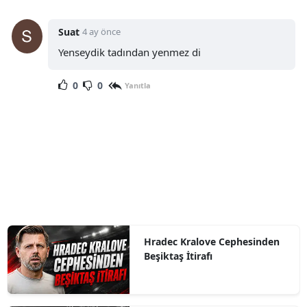
Suat
4 ay önce
Yenseydik tadından yenmez di
0
0
Yanıtla
Hradec Kralove Cephesinden
Beşiktaş İtirafı