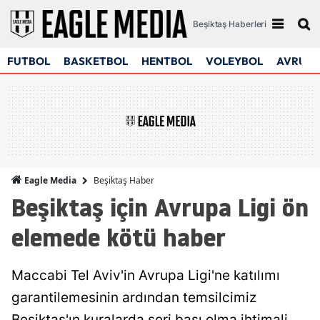
Beşiktaş Haberleri
FUTBOL
BASKETBOL
HENTBOL
VOLEYBOL
AVRUPA
Beşiktaş Haber
Eagle Media
Beşiktaş için Avrupa Ligi ön
elemede kötü haber
Maccabi Tel Aviv'in Avrupa Ligi'ne katılımı
garantilemesinin ardından temsilcimiz
Beşiktaş'ın kuralarda seri başı olma ihtimali