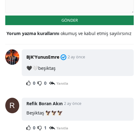
GÖNDER
Yorum yazma kurallarını
okumuş ve kabul etmiş sayılırsınız
BJK'YunusEmre
2 ay önce
🖤🤍beşiktaş
0
0
Yanıtla
Refik Boran Akın
2 ay önce
Beşiktaş 🦅🦅🦅
0
1
Yanıtla