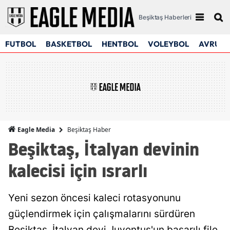
Beşiktaş Haberleri
FUTBOL
BASKETBOL
HENTBOL
VOLEYBOL
AVRUPA
Beşiktaş Haber
Eagle Media
Beşiktaş, İtalyan devinin
kalecisi için ısrarlı
Yeni sezon öncesi kaleci rotasyonunu
güçlendirmek için çalışmalarını sürdüren
Beşiktaş, İtalyan devi Juventus'un başarılı file