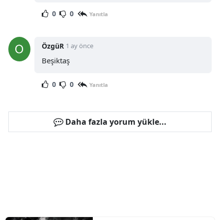
0
0
Yanıtla
ÖzgüR
1 ay önce
Beşiktaş
0
0
Yanıtla
Daha fazla yorum yükle...