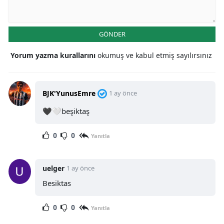
GÖNDER
Yorum yazma kurallarını
okumuş ve kabul etmiş sayılırsınız
BJK'YunusEmre
1 ay önce
🖤🤍beşiktaş
0
0
Yanıtla
uelger
1 ay önce
Besiktas
0
0
Yanıtla