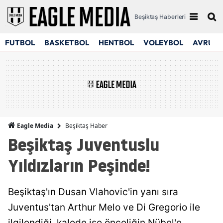
Beşiktaş Haberleri
FUTBOL
BASKETBOL
HENTBOL
VOLEYBOL
AVRUPA
Beşiktaş Haber
Eagle Media
Beşiktaş Juventuslu
Yıldızların Peşinde!
Beşiktaş'ın Dusan Vlahovic'in yanı sıra
Juventus'tan Arthur Melo ve Di Gregorio ile
ilgilendiği, kalede ise önceliğin Nübel'e