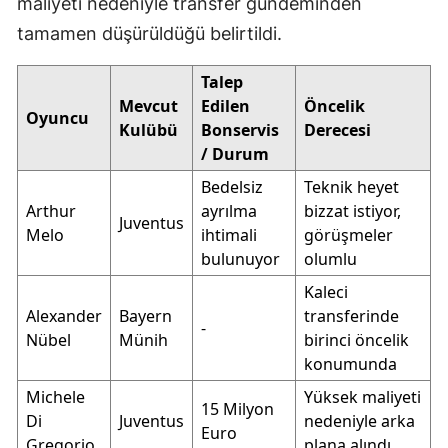
maliyeti nedeniyle transfer gündeminden
tamamen düşürüldüğü belirtildi.
Talep
Mevcut
Edilen
Öncelik
Oyuncu
Kulübü
Bonservis
Derecesi
/ Durum
Bedelsiz
Teknik heyet
Arthur
ayrılma
bizzat istiyor,
Juventus
Melo
ihtimali
görüşmeler
bulunuyor
olumlu
Kaleci
Alexander
Bayern
transferinde
-
Nübel
Münih
birinci öncelik
konumunda
Michele
Yüksek maliyeti
15 Milyon
Di
Juventus
nedeniyle arka
Euro
Gregorio
plana alındı