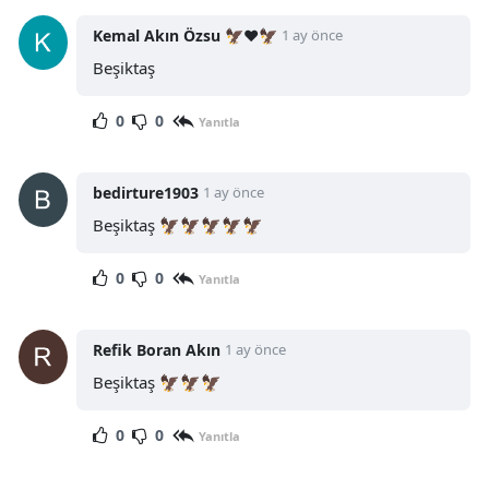
Kemal Akın Özsu 🦅❤️🦅
1 ay önce
Beşiktaş
0
0
Yanıtla
bedirture1903
1 ay önce
Beşiktaş 🦅🦅🦅🦅🦅
0
0
Yanıtla
Refik Boran Akın
1 ay önce
Beşiktaş 🦅🦅🦅
0
0
Yanıtla