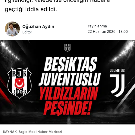
geçtiği iddia edildi.
Oğuzhan Aydın
Yayınlanma
22 Haziran 2026 - 18:00
Editör
KAYNAK: Eagle Medi Haber Merkezi