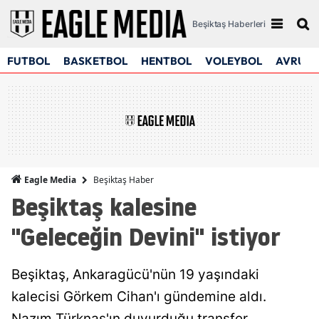
Beşiktaş Haberleri
FUTBOL
BASKETBOL
HENTBOL
VOLEYBOL
AVRUPA
Beşiktaş Haber
Eagle Media
Beşiktaş kalesine
"Geleceğin Devini" istiyor
Beşiktaş, Ankaragücü'nün 19 yaşındaki
kalecisi Görkem Cihan'ı gündemine aldı.
Nazım Türknas'ın duyurduğu transfer