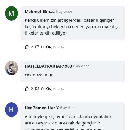
Mehmet Elmas
6 ay önce
Kendi ülkemizin alt liglerdeki başarılı gençler
keşfedilmeyi beklerken neden yabancı diye dış
ülkeler tercih ediliyor
2
0
Yanıtla
HATİCEBAYRAKTAR1903
6 ay önce
çok güzel olur
2
0
Yanıtla
Her Zaman Her Y
6 ay önce
Abi böyle genç oyuncuları alalım oynatalım
artık. Başarısız olacaksak da gençlerle
oynayarak maç kaybedelim en azından