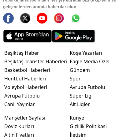
röportajlarla spora dair her şey burada! Bizi takip edin ve
gelişmelerden anında haberdar olun.
Beşiktaş Haber
Köşe Yazarları
Beşiktaş Transfer Haberleri
Eagle Media Özel
Basketbol Haberleri
Gündem
Hentbol Haberleri
Spor
Voleybol Haberleri
Avrupa Futbolu
Avrupa Futbolu
Süper Lig
Canlı Yayınlar
Alt Ligler
Manşetler Sayfası
Künye
Döviz Kurları
Gizlilik Politikası
Altın Fiyatları
İletişim