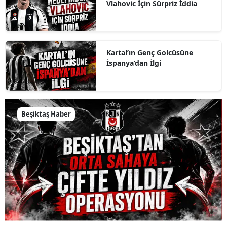
Vlahovic İçin Sürpriz İddia
Kartal’ın Genç Golcüsüne
İspanya’dan İlgi
Beşiktaş Haber