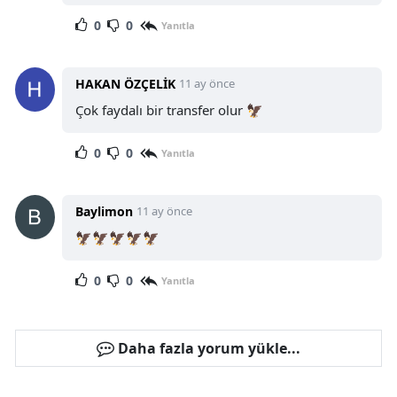
0
0
Yanıtla
HAKAN ÖZÇELİK
11 ay önce
Çok faydalı bir transfer olur 🦅
0
0
Yanıtla
Baylimon
11 ay önce
🦅🦅🦅🦅🦅
0
0
Yanıtla
Daha fazla yorum yükle...