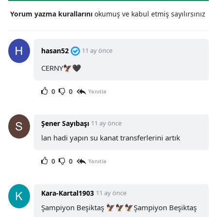
Yorum yazma kurallarını
okumuş ve kabul etmiş sayılırsınız
hasan52
11 ay önce
CERNY🦅🖤
0
0
Yanıtla
Şener Sayıbaşı
11 ay önce
lan hadi yapın su kanat transferlerini artık
0
0
Yanıtla
Kara-Kartal1903
11 ay önce
Şampiyon Beşiktaş 🦅🦅🦅Şampiyon Beşiktaş