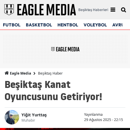
Beşiktaş Haberleri
FUTBOL
BASKETBOL
HENTBOL
VOLEYBOL
AVRUPA
Beşiktaş Haber
Eagle Media
Beşiktaş Kanat
Oyuncusunu Getiriyor!
Yiğit Yurttaş
Yayınlanma
29 Ağustos 2025 - 22:15
Muhabir