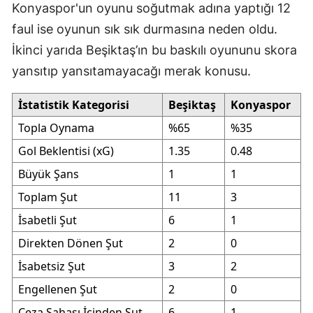
Konyaspor'un oyunu soğutmak adına yaptığı 12
faul ise oyunun sık sık durmasına neden oldu.
İkinci yarıda Beşiktaş’ın bu baskılı oyununu skora
yansıtıp yansıtamayacağı merak konusu.
İstatistik Kategorisi
Beşiktaş
Konyaspor
Topla Oynama
%65
%35
Gol Beklentisi (xG)
1.35
0.48
Büyük Şans
1
1
Toplam Şut
11
3
İsabetli Şut
6
1
Direkten Dönen Şut
2
0
İsabetsiz Şut
3
2
Engellenen Şut
2
0
Ceza Sahası İçinden Şut
6
1