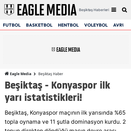
Beşiktaş Haberleri
FUTBOL
BASKETBOL
HENTBOL
VOLEYBOL
AVRUPA
Beşiktaş Haber
Eagle Media
Beşiktaş - Konyaspor ilk
yarı istatistikleri!
Beşiktaş, Konyaspor maçının ilk yarısında %65
topla oynama ve 11 şutla dominasyon kurdu. 2
topun direkten döndüğü maçın devre arası