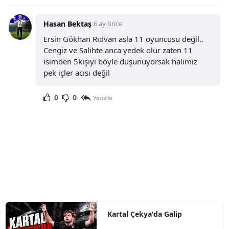
Hasan Bektaş
6 ay önce
Ersin Gökhan Rıdvan asla 11 oyuncusu değil..
Cengiz ve Salihte anca yedek olur zaten 11
isimden 5kişiyi böyle düşünüyorsak halimiz
pek içler acısı değil
0
0
Yanıtla
Kartal Çekya'da Galip