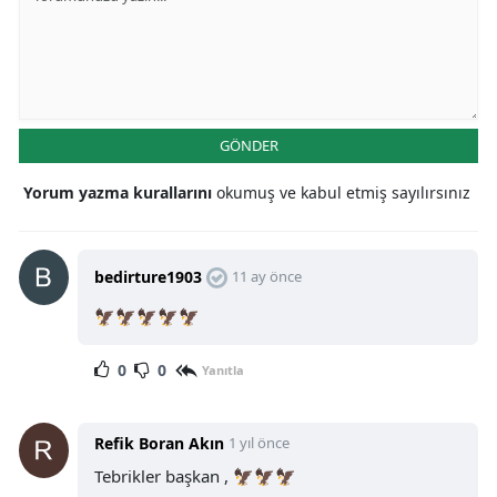
GÖNDER
Yorum yazma kurallarını
okumuş ve kabul etmiş sayılırsınız
bedirture1903
11 ay önce
🦅🦅🦅🦅🦅
0
0
Yanıtla
Refik Boran Akın
1 yıl önce
Tebrikler başkan , 🦅🦅🦅