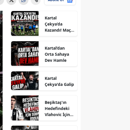
Kartal
Çekya’da
Kazandı! Maç
Sonu
Açıklamaları
Kartal’dan
Orta Sahaya
Dev Hamle
Kartal
Çekya'da Galip
Beşiktaş'ın
Hedefindeki
Vlahovic İçin
Sürpriz İddia