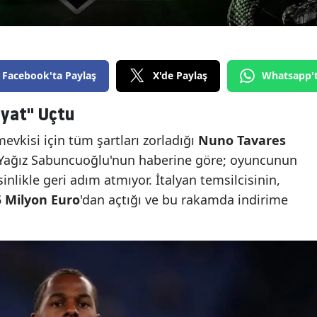
Facebook'ta Paylaş
X'de Paylaş
Whatsapp'
iyat" Uçtu
evkisi için tüm şartları zorladığı
Nuno Tavares
ı. Yağız Sabuncuoğlu'nun haberine göre; oyuncunun
sinlikle geri adım atmıyor. İtalyan temsilcisinin,
5 Milyon Euro
'dan açtığı ve bu rakamda indirime