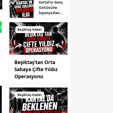
Kartal’ın Genç
Golcüsüne
İspanya’dan
İlgi
tan Gönder
Beşiktaş Haber
Beşiktaş’tan Orta
Sahaya Çifte Yıldız
Operasyonu
Beşiktaş Haber