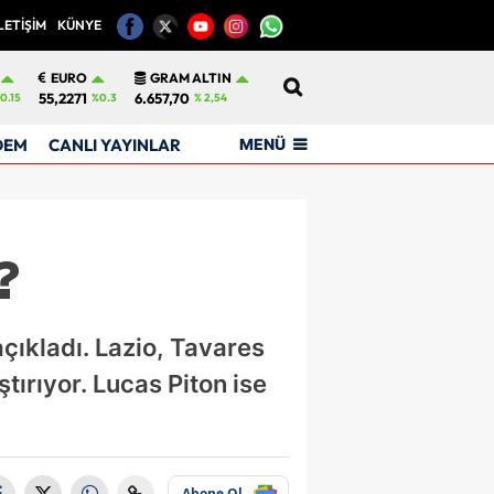
LETİŞİM
KÜNYE
12
EURO
GRAM ALTIN
55,2271
6.657,70
0.15
%0.3
% 2,54
MENÜ
DEM
CANLI YAYINLAR
?
çıkladı. Lazio, Tavares
tırıyor. Lucas Piton ise
Abone Ol