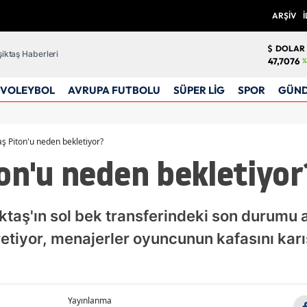
ARŞİV
İ
DOLAR
iktaş Haberleri
47,7076
%
VOLEYBOL
AVRUPA FUTBOLU
SÜPER LİG
SPOR
GÜN
aş Piton'u neden bekletiyor?
on'u neden bekletiyor
taş'ın sol bek transferindeki son durumu a
retiyor, menajerler oyuncunun kafasını karış
Yayınlanma