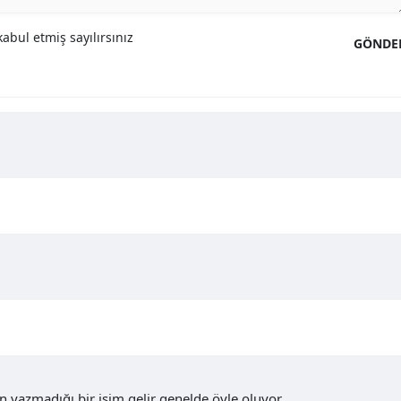
abul etmiş sayılırsınız
GÖNDE
n yazmadığı bir isim gelir genelde öyle oluyor