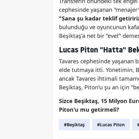
Transferin önündeki tek engel
cephesinde yaşanan "menajer" 
"Sana şu kadar teklif getiriri
bulunduğu ve oyuncunun kafasın
Beşiktaş'a net bir "evet" demesi
Lucas Piton "Hatta" Bek
Tavares cephesinde yaşanan bu b
elde tutmaya itti. Yönetimin, B
ancak Tavares ihtimali tamame
Beşiktaş, Piton'u şu an için 
Sizce Beşiktaş, 15 Milyon Eur
Piton'u mu getirmeli?
#Beşiktaş
#Lucas Piton