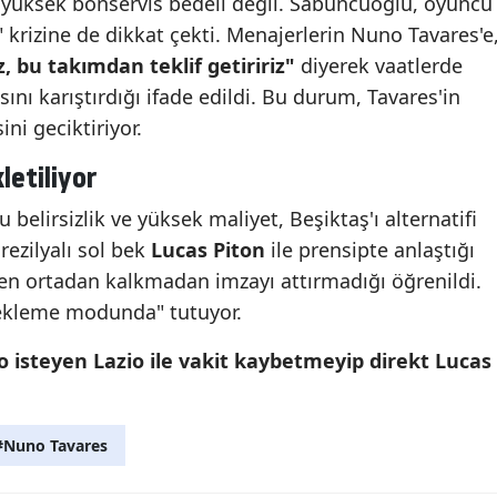
 yüksek bonservis bedeli değil. Sabuncuoğlu, oyuncu
krizine de dikkat çekti. Menajerlerin Nuno Tavares'e
z, bu takımdan teklif getiririz"
diyerek vaatlerde
ı karıştırdığı ifade edildi. Bu durum, Tavares'in
ni geciktiriyor.
letiliyor
elirsizlik ve yüksek maliyet, Beşiktaş'ı alternatifi
rezilyalı sol bek
Lucas Piton
ile prensipte anlaştığı
n ortadan kalkmadan imzayı attırmadığı öğrenildi.
"bekleme modunda" tutuyor.
o isteyen Lazio ile vakit kaybetmeyip direkt Lucas
#Nuno Tavares