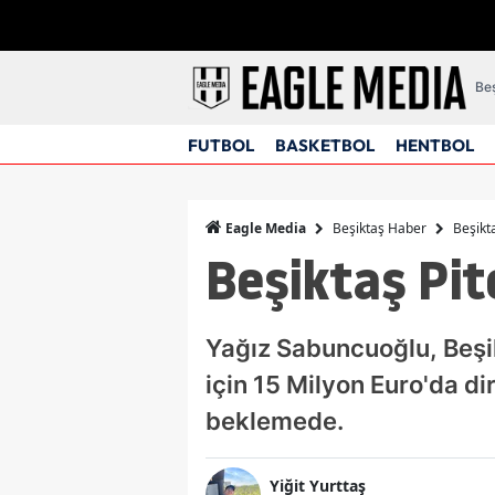
Beş
FUTBOL
BASKETBOL
HENTBOL
Beşiktaş Haber
Beşikt
Eagle Media
Beşiktaş Pit
Yağız Sabuncuoğlu, Beşik
için 15 Milyon Euro'da di
beklemede.
Yiğit Yurttaş