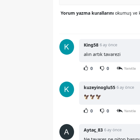
Yorum yazma kurallarını
okumuş ve k
King58
6 ay önce
alın artık tavarezi
0
0
Yanıtla
kuzeyinoglu55
6 ay önce
🦅🦅🦅
0
0
Yanıtla
Aytaç_83
6 ay önce
Ne tavares ne piton basını