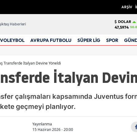
ARŞİV
İ
DOLAR
iktaş Haberleri
47,5974
%0.
VOLEYBOL
AVRUPA FUTBOLU
SÜPER LİG
SPOR
GÜN
aş Transferde İtalyan Devine Yöneldi
nsferde İtalyan Devi
nsfer çalışmaları kapsamında Juventus for
ekete geçmeyi planlıyor.
Yayınlanma
15 Haziran 2026 - 20:00