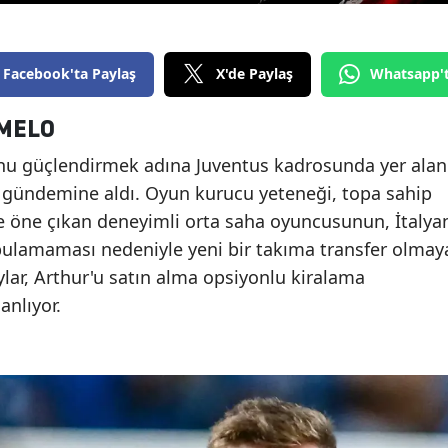
Facebook'ta Paylaş
X'de Paylaş
Whatsapp'
 MELO
unu güçlendirmek adına Juventus kadrosunda yer alan
yu gündemine aldı. Oyun kurucu yeteneği, topa sahip
le öne çıkan deneyimli orta saha oyuncusunun, İtalya
bulamaması nedeniyle yeni bir takıma transfer olmay
ylar, Arthur'u satın alma opsiyonlu kiralama
anlıyor.