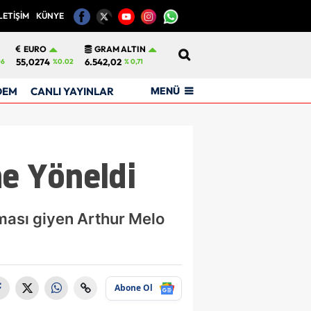
LETİŞİM
KÜNYE
12
EURO
GRAM ALTIN
55,0274
6.542,02
06
%0.02
% 0,71
MENÜ
DEM
CANLI YAYINLAR
ne Yöneldi
ması giyen Arthur Melo
Abone Ol