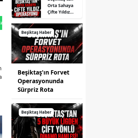
Orta Sahaya
Çifte Yıldız
Operasyonu
tan Gönder
Beşiktaş Haber
n
Beşiktaş'ın Forvet
a
Operasyonunda
Sürpriz Rota
Beşiktaş Haber