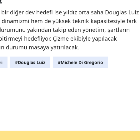
Z
 bir diğer dev hedefi ise yıldız orta saha Douglas Luiz
 dinamizmi hem de yüksek teknik kapasitesiyle fark
durumunu yakından takip eden yönetim, şartların
itirmeyi hedefliyor. Çizme ekibiyle yapılacak
zın durumu masaya yatırılacak.
ri
#Douglas Luiz
#Michele Di Gregorio