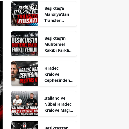
Beşiktaş’a
Marsilya’dan
Transfer
Fırsatı
Beşiktaş’ın
Muhtemel
Rakibi Farklı
Yenildi
Hradec
Kralove
Cephesinden
Beşiktaş İtirafı
Italiano ve
Nübel Hradec
Kralove Maçı
Öncesi
Açıklamalarda
Beşiktaş’tan
Bulundu