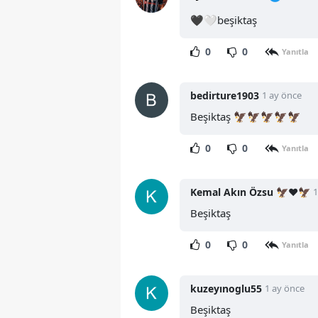
🖤🤍beşiktaş
0
0
Yanıtla
bedirture1903
1 ay önce
Beşiktaş 🦅🦅🦅🦅🦅
0
0
Yanıtla
Kemal Akın Özsu 🦅❤️🦅
1
Beşiktaş
0
0
Yanıtla
kuzeyınoglu55
1 ay önce
Beşiktaş