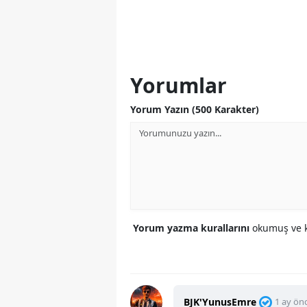
Yorumlar
Yorum Yazın (500 Karakter)
Yorum yazma kurallarını
okumuş ve k
BJK'YunusEmre
1 ay ön