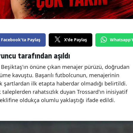
Facebook'ta Paylaş
X'de Paylaş
Whatsapp'
uncu tarafından aşıldı
e Beşiktaş'ın önüne çıkan menajer pürüzü, doğrudan
me kavuştu. Başarılı futbolcunun, menajerinin
k şartlardan ilk etapta haberdar olmadığı belirtildi.
leplerden rahatsızlık duyan Trossard'ın inisiyatif
eklifine oldukça olumlu yaklaştığı ifade edildi.