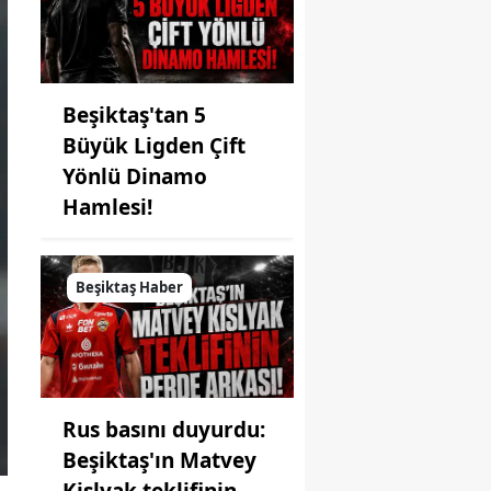
Beşiktaş'tan 5
Büyük Ligden Çift
Yönlü Dinamo
Hamlesi!
Beşiktaş Haber
Rus basını duyurdu:
Beşiktaş'ın Matvey
Kislyak teklifinin