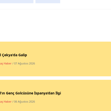
l Çekya'da Galip
taş Haber
/ 07 Ağustos 2026
l’ın Genç Golcüsüne İspanya’dan İlgi
taş Haber
/ 06 Ağustos 2026