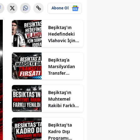
Abone Ol
Beşiktaş'ın
Hedefindeki
Vlahovic İçin
Sürpriz İddia
Beşiktaş’a
Marsilya’dan
Transfer
Fırsatı
Beşiktaş’ın
Muhtemel
Rakibi Farklı
Yenildi
Beşiktaş'ta
Kadro Dışı
Programı