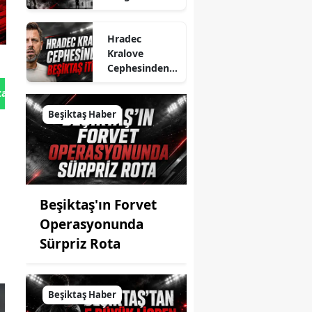
Netleşti
Hradec
Kralove
Cephesinden
Beşiktaş İtirafı
tan Gönder
Beşiktaş Haber
Beşiktaş'ın Forvet
Operasyonunda
Sürpriz Rota
Beşiktaş Haber