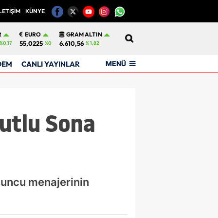
LETİŞİM
KÜNYE
12
R
EURO
GRAM ALTIN
55,0225
6.610,56
%0.17
%0
% 1,82
MENÜ
DEM
CANLI YAYINLAR
utlu Sona
oyuncu menajerinin