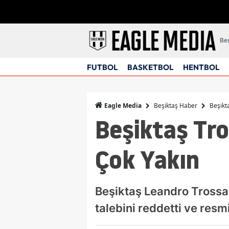
Beş
FUTBOL
BASKETBOL
HENTBOL
Beşiktaş Haber
Beşikt
Eagle Media
Beşiktaş Tr
Çok Yakın
Beşiktaş Leandro Trossar
talebini reddetti ve resmi 