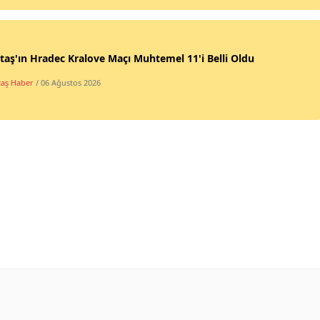
taş'ın Hradec Kralove Maçı Muhtemel 11'i Belli Oldu
taş Haber
/ 06 Ağustos 2026