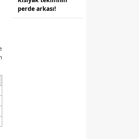
perde arkası!
e
m