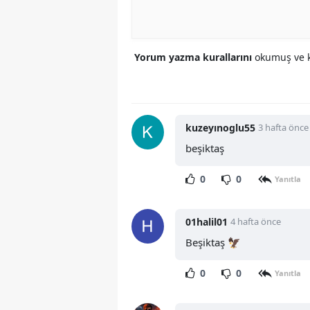
Yorum yazma kurallarını
okumuş ve k
kuzeyınoglu55
3 hafta önce
beşiktaş
0
0
Yanıtla
01halil01
4 hafta önce
Beşiktaş 🦅
0
0
Yanıtla