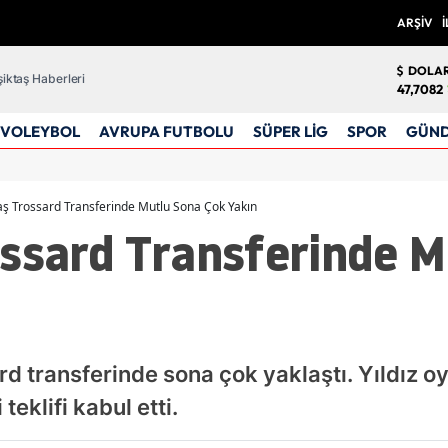
ARŞİV
İ
DOLA
iktaş Haberleri
47,7082
VOLEYBOL
AVRUPA FUTBOLU
SÜPER LİG
SPOR
GÜN
aş Trossard Transferinde Mutlu Sona Çok Yakın
ossard Transferinde M
d transferinde sona çok yaklaştı. Yıldız 
teklifi kabul etti.