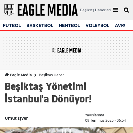
Beşiktaş Haberleri
FUTBOL
BASKETBOL
HENTBOL
VOLEYBOL
AVRUPA
Beşiktaş Haber
Eagle Media
Beşiktaş Yönetimi
İstanbul'a Dönüyor!
Yayınlanma
Umut İşver
09 Temmuz 2025 - 06:54