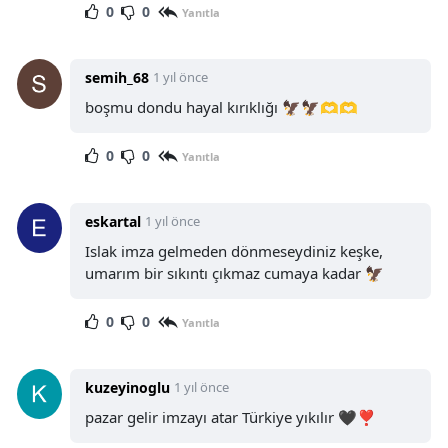
0
0
Yanıtla
semih_68
1 yıl önce
boşmu dondu hayal kırıklığı 🦅🦅🫶🫶
0
0
Yanıtla
eskartal
1 yıl önce
Islak imza gelmeden dönmeseydiniz keşke,
umarım bir sıkıntı çıkmaz cumaya kadar 🦅
0
0
Yanıtla
kuzeyinoglu
1 yıl önce
pazar gelir imzayı atar Türkiye yıkılır 🖤❣️