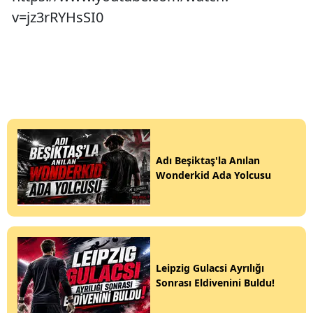
v=jz3rRYHsSI0
Adı Beşiktaş'la Anılan
Wonderkid Ada Yolcusu
Leipzig Gulacsi Ayrılığı
Sonrası Eldivenini Buldu!