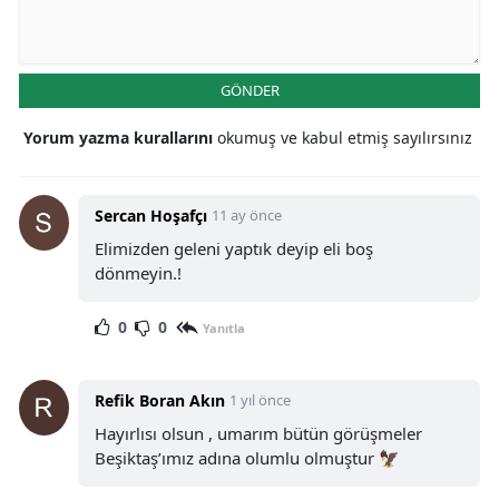
GÖNDER
Yorum yazma kurallarını
okumuş ve kabul etmiş sayılırsınız
Sercan Hoşafçı
11 ay önce
Elimizden geleni yaptık deyip eli boş
dönmeyin.!
0
0
Yanıtla
Refik Boran Akın
1 yıl önce
Hayırlısı olsun , umarım bütün görüşmeler
Beşiktaş’ımız adına olumlu olmuştur 🦅