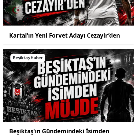
Kartal’ın Yeni Forvet Adayı Cezayir’den
Beşiktaş Haber
Beşiktaş'ın Gündemindeki İsimden