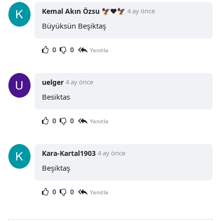
Kemal Akın Özsu 🦅❤️🦅
4 ay önce
Büyüksün Beşiktaş
0
0
Yanıtla
uelger
4 ay önce
Besiktas
0
0
Yanıtla
Kara-Kartal1903
4 ay önce
Beşiktaş
0
0
Yanıtla