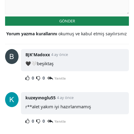
GÖNDER
Yorum yazma kurallarını
okumuş ve kabul etmiş sayılırsınız
BJK'Madoxx
4 ay önce
🖤🤍beşiktaş
0
0
Yanıtla
kuzeyınoglu55
4 ay önce
r**alet yakım iyi hazırlanmamış
0
0
Yanıtla