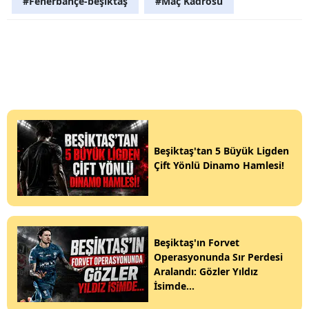
#Fenerbahçe-beşiktaş
#Maç Kadrosu
Beşiktaş'tan 5 Büyük Ligden
Çift Yönlü Dinamo Hamlesi!
Beşiktaş'ın Forvet
Operasyonunda Sır Perdesi
Aralandı: Gözler Yıldız
İsimde...