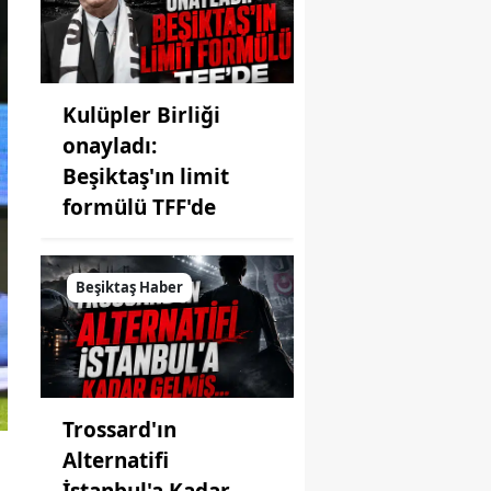
Kulüpler Birliği
onayladı:
Beşiktaş'ın limit
formülü TFF'de
Beşiktaş Haber
Trossard'ın
Alternatifi
İstanbul'a Kadar