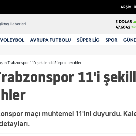
ARŞİV
İ
DOLAR
iktaş Haberleri
47,6042
%0
VOLEYBOL
AVRUPA FUTBOLU
SÜPER LİG
SPOR
GÜN
ş'ın Trabzonspor 11'i şekillendi! Sürpriz tercihler
Trabzonspor 11'i şekil
ihler
zonspor maçı muhtemel 11'ini duyurdu. Kale
detayları.