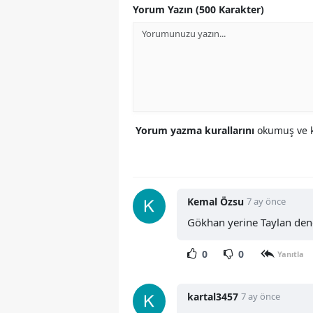
Yorum Yazın (500 Karakter)
Yorum yazma kurallarını
okumuş ve k
Kemal Özsu
7 ay önce
Gökhan yerine Taylan de
0
0
Yanıtla
kartal3457
7 ay önce