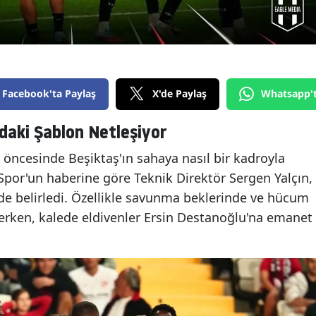
Facebook'ta Paylaş
X'de Paylaş
Whatsapp'
daki Şablon Netleşiyor
öncesinde Beşiktaş'ın sahaya nasıl bir kadroyla
por'un haberine göre Teknik Direktör Sergen Yalçın,
üde belirledi. Özellikle savunma beklerinde ve hücum
kerken, kalede eldivenler Ersin Destanoğlu'na emanet