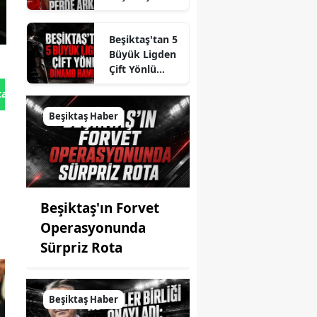
Matvey
Kislyak
Beşiktaş'tan 5
teklifinin
Büyük Ligden
perde arkası!
Çift Yönlü
Dinamo
tan Gönder
Hamlesi!
Beşiktaş Haber
Beşiktaş'ın Forvet
Operasyonunda
Sürpriz Rota
Beşiktaş Haber