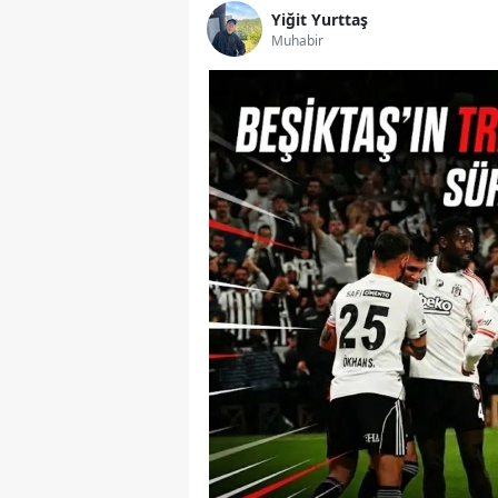
Yiğit Yurttaş
Muhabir