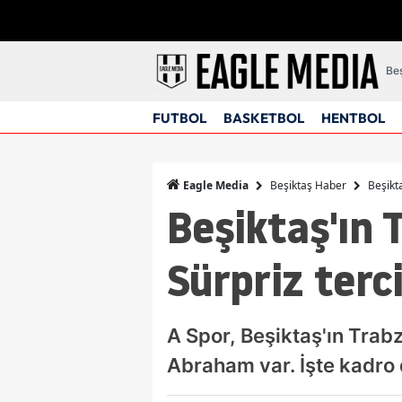
Beş
FUTBOL
BASKETBOL
HENTBOL
Beşiktaş Haber
Beşikta
Eagle Media
Beşiktaş'ın 
Sürpriz terc
A Spor, Beşiktaş'ın Trab
Abraham var. İşte kadro 