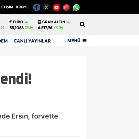
LETİŞİM
KÜNYE
12
EURO
GRAM ALTIN
55,1068
6.517,96
.05
%0.14
% 0,34
MENÜ
DEM
CANLI YAYINLAR
lendi!
de Ersin, forvette