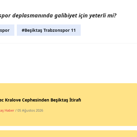
spor deplasmanında galibiyet için yeterli mi?
nspor
#Beşiktaş Trabzonspor 11
c Kralove Cephesinden Beşiktaş İtirafı
taş Haber
/ 05 Ağustos 2026