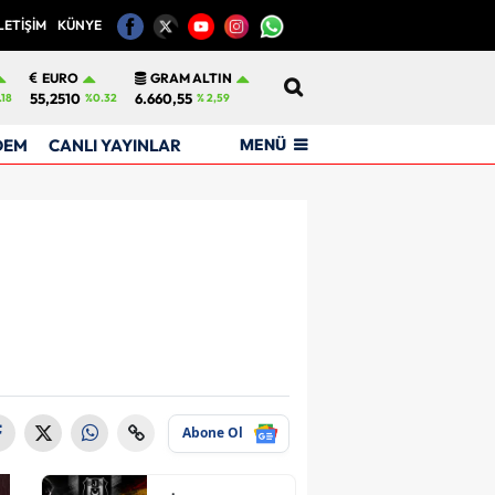
LETİŞİM
KÜNYE
12
EURO
GRAM ALTIN
55,2510
6.660,55
.18
%0.32
% 2,59
MENÜ
DEM
CANLI YAYINLAR
Abone Ol