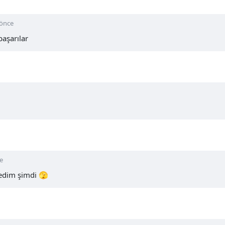
 önce
başarılar
e
medim şimdi 🫣