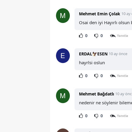
Mehmet Emin Çolak
10 ay
Osai den iyi Hayırlı olsun 
0
0
Yanıtla
ERDAL🦅ESEN
10 ay önce
hayrlsi oslun
0
0
Yanıtla
Mehmet Bağdatlı
10 ay önc
nedenir ne söylenir bile
0
0
Yanıtla