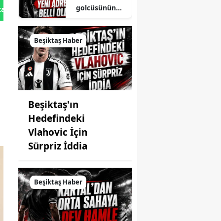
golcüsünün
tan Gönder
yeni adresi
belli oldu
Beşiktaş Haber
Beşiktaş'ın
Hedefindeki
Vlahovic İçin
Sürpriz İddia
Beşiktaş Haber