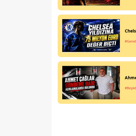
Chels
#Genel
Ahme
#Beşik