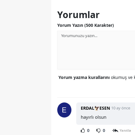
Yorumlar
Yorum Yazın (500 Karakter)
Yorum yazma kurallarını
okumuş ve k
ERDAL🦅ESEN
10 ay önce
hayırlı olsun
0
0
Yanıtla