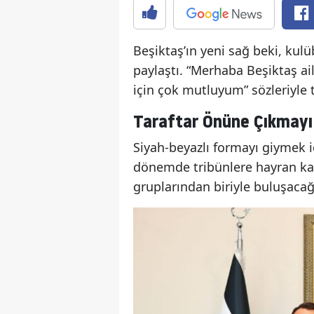
Beşiktaş’ın yeni sağ beki, kulü
paylaştı. “Merhaba Beşiktaş ai
için çok mutluyum” sözleriyle t
Taraftar Önüne Çıkmayı S
Siyah-beyazlı formayı giymek i
dönemde tribünlere hayran kald
gruplarından biriyle buluşacağı