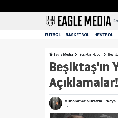
Beş
FUTBOL
BASKETBOL
HENTBOL
Beşiktaş Haber
Beşikta
Eagle Media
Beşiktaş'ın 
Açıklamalar
Muhammet Nurettin Erkaya
ÜYE