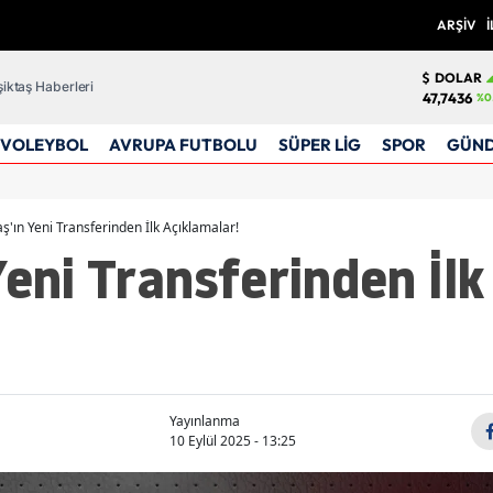
ARŞİV
İ
DOLAR
iktaş Haberleri
47,7436
%0
VOLEYBOL
AVRUPA FUTBOLU
SÜPER LİG
SPOR
GÜN
ş'ın Yeni Transferinden İlk Açıklamalar!
Yeni Transferinden İlk
!
Yayınlanma
10 Eylül 2025 - 13:25