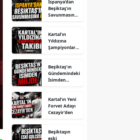
İspanya’dan
Beşiktaş’ın
Savunmasına
İlgi
Kartal’ın
Yıldızına
Şampiyonlar
Ligi Takibi
Beşiktaş'ın
Gündemindeki
İsimden
Müjde
Kartal’ın Yeni
Forvet Adayı
Cezayir’den
Beşiktaşın
eski