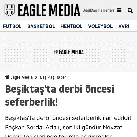
Beşiktaş Haberleri
FUTBOL
BASKETBOL
HENTBOL
VOLEYBOL
AVRUPA
Beşiktaş Haber
Eagle Media
Beşiktaş'ta derbi öncesi
seferberlik!
Beşiktaş’ta derbi öncesi seferberlik ilan edildi!
Başkan Serdal Adalı, son iki gündür Nevzat
Demir Tesisleri’nde takımla görüşmeler