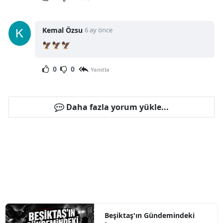
Kemal Özsu
6 ay önce
🦅🦅🦅
0
0
Yanıtla
Daha fazla yorum yükle...
Beşiktaş'ın Gündemindeki