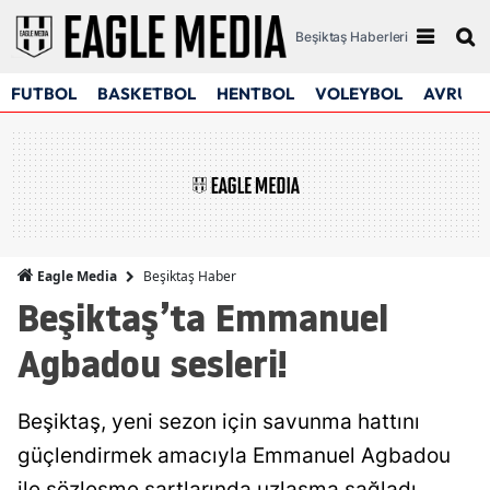
Beşiktaş Haberleri
FUTBOL
BASKETBOL
HENTBOL
VOLEYBOL
AVRUPA
Beşiktaş Haber
Eagle Media
Beşiktaş’ta Emmanuel
Agbadou sesleri!
Beşiktaş, yeni sezon için savunma hattını
güçlendirmek amacıyla Emmanuel Agbadou
ile sözleşme şartlarında uzlaşma sağladı.