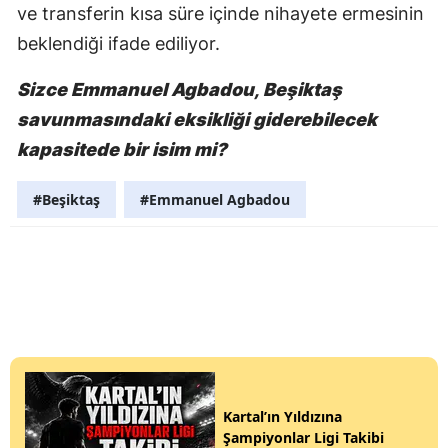
ve transferin kısa süre içinde nihayete ermesinin
beklendiği ifade ediliyor.
Sizce Emmanuel Agbadou, Beşiktaş
savunmasındaki eksikliği giderebilecek
kapasitede bir isim mi?
#Beşiktaş
#Emmanuel Agbadou
Kartal’ın Yıldızına
Şampiyonlar Ligi Takibi