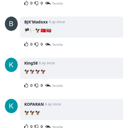
0
0
Yanıtla
BJK'Madoxx
6 ay önce
🏴🏳🦅🇹🇷🇦🇿
0
0
Yanıtla
King58
6 ay önce
🦅🦅🦅🦅
0
0
Yanıtla
KOPARAN
6 ay önce
🦅🦅🦅
0
0
Yanıtla