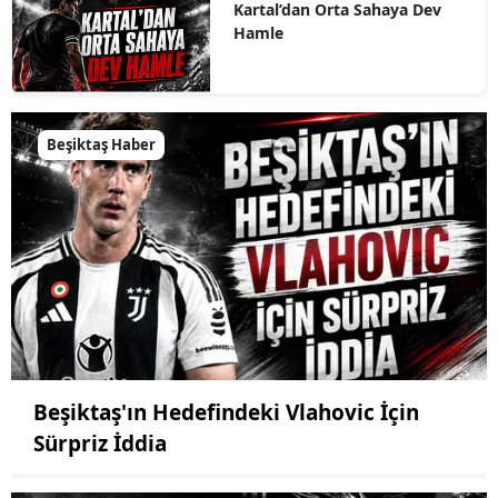
Kartal’dan Orta Sahaya Dev
Hamle
Beşiktaş Haber
Beşiktaş'ın Hedefindeki Vlahovic İçin
Sürpriz İddia