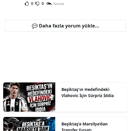
0
0
Yanıtla
Daha fazla yorum yükle...
Beşiktaş'ın Hedefindeki
Vlahovic İçin Sürpriz İddia
Beşiktaş’a Marsilya’dan
Transfer Fırsatı