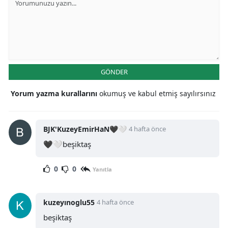
GÖNDER
Yorum yazma kurallarını
okumuş ve kabul etmiş sayılırsınız
BJK'KuzeyEmirHaN🖤🤍
4 hafta önce
🖤🤍beşiktaş
0
0
Yanıtla
kuzeyınoglu55
4 hafta önce
beşiktaş