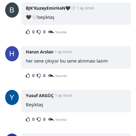
BJK'KuzeyEmirHaN🖤🤍
1 ay önce
🖤🤍beşiktaş
0
0
Yanıtla
Harun Arslan
1 ay önce
her sene çıkıyor bu sene alınması lazım
0
0
Yanıtla
Yusuf AKGÜÇ
1 ay önce
Beşiktaş
0
0
Yanıtla