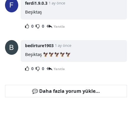
ferdi1.9.0.3
1 ay önce
Beşiktaş
0
0
Yanıtla
bedirture1903
1 ay önce
Beşiktaş 🦅🦅🦅🦅🦅
0
0
Yanıtla
Daha fazla yorum yükle...