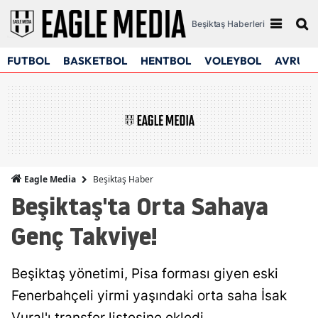
Beşiktaş Haberleri
FUTBOL
BASKETBOL
HENTBOL
VOLEYBOL
AVRUPA
Beşiktaş Haber
Eagle Media
Beşiktaş'ta Orta Sahaya
Genç Takviye!
Beşiktaş yönetimi, Pisa forması giyen eski
Fenerbahçeli yirmi yaşındaki orta saha İsak
Vural'ı transfer listesine ekledi.