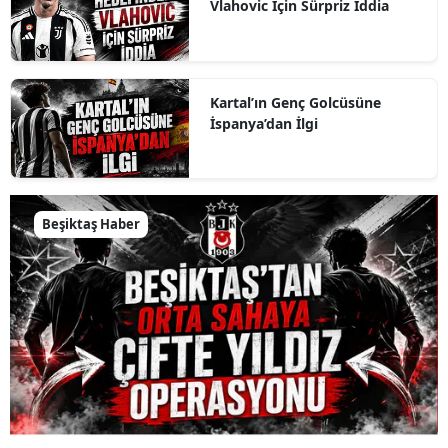
Vlahovic İçin Sürpriz İddia
Kartal’ın Genç Golcüsüne
İspanya’dan İlgi
Beşiktaş Haber