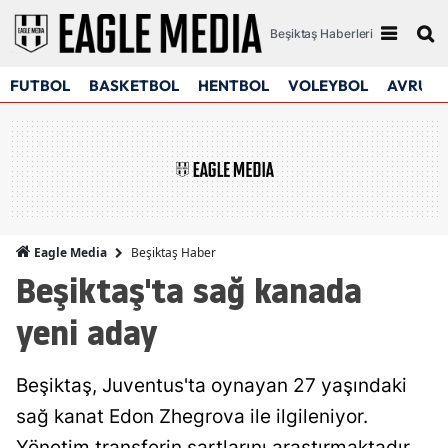
Beşiktaş Haberleri
FUTBOL
BASKETBOL
HENTBOL
VOLEYBOL
AVRUPA
Beşiktaş Haber
Eagle Media
Beşiktaş'ta sağ kanada
yeni aday
Beşiktaş, Juventus'ta oynayan 27 yaşındaki
sağ kanat Edon Zhegrova ile ilgileniyor.
Yönetim transferin şartlarını araştırmaktadır.