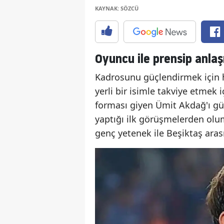
KAYNAK: SÖZCÜ
Oyuncu ile prensip anla
Kadrosunu güçlendirmek için h
yerli bir isimle takviye etmek 
forması giyen Ümit Akdağ'ı gü
yaptığı ilk görüşmelerden olu
genç yetenek ile Beşiktaş aras