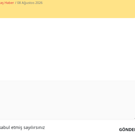
taş Haber
/ 08 Ağustos 2026
abul etmiş sayılırsınız
GÖNDE