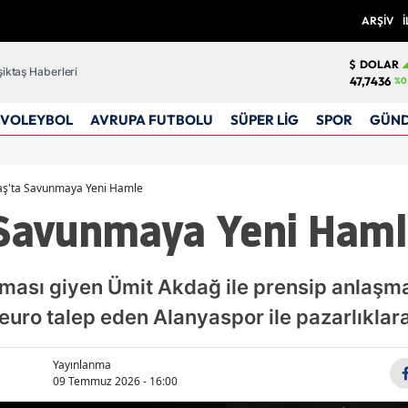
ARŞİV
İ
DOLAR
iktaş Haberleri
47,7436
%0
VOLEYBOL
AVRUPA FUTBOLU
SÜPER LİG
SPOR
GÜN
aş'ta Savunmaya Yeni Hamle
 Savunmaya Yeni Haml
ması giyen Ümit Akdağ ile prensip anlaşma
euro talep eden Alanyaspor ile pazarlıklara
Yayınlanma
09 Temmuz 2026 - 16:00