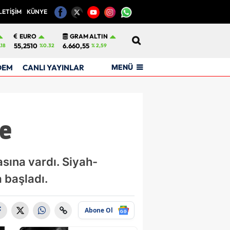
LETİŞİM
KÜNYE
12
EURO
GRAM ALTIN
55,2510
6.660,55
.18
%0.32
% 2,59
MENÜ
DEM
CANLI YAYINLAR
e
sına vardı. Siyah-
 başladı.
Abone Ol