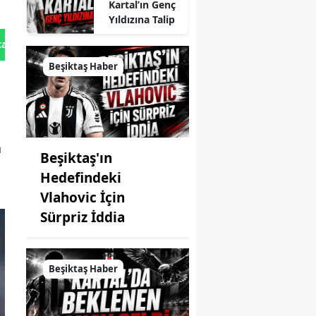
Kartal’ın Genç
Yıldızına Talip
tan Gönder
Beşiktaş Haber
a
Beşiktaş'ın
Hedefindeki
Vlahovic İçin
Sürpriz İddia
Beşiktaş Haber