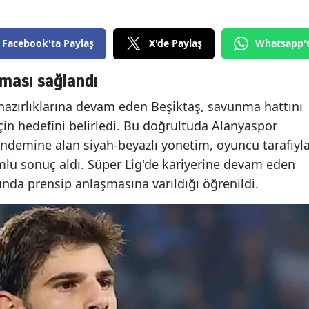
Facebook'ta Paylaş
X'de Paylaş
Whatsapp'
şması sağlandı
azırlıklarına devam eden Beşiktaş, savunma hattını
için hedefini belirledi. Bu doğrultuda Alanyaspor
ndemine alan siyah-beyazlı yönetim, oyuncu tarafıyl
mlu sonuç aldı. Süper Lig'de kariyerine devam eden
ında prensip anlaşmasına varıldığı öğrenildi.