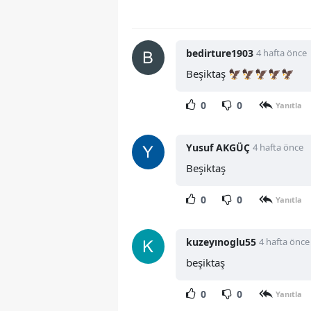
bedirture1903
4 hafta önce
Beşiktaş 🦅🦅🦅🦅🦅
0
0
Yanıtla
Yusuf AKGÜÇ
4 hafta önce
Beşiktaş
0
0
Yanıtla
kuzeyınoglu55
4 hafta önce
beşiktaş
0
0
Yanıtla