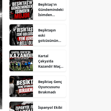
Beşiktaş'ın
Gündemindeki
İsimden
Müjde
Beşiktaşın
eski
golcüsünün
yeni adresi
belli oldu
Kartal
Çekya’da
Kazandı! Maç
Sonu
Açıklamaları
Beşiktaş Genç
Oyuncusunu
Bırakmadı
İspanyol Ekibi