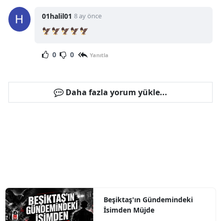
01halil01
8 ay önce
🦅🦅🦅🦅🦅
0
0
Yanıtla
Daha fazla yorum yükle...
Beşiktaş'ın Gündemindeki
İsimden Müjde