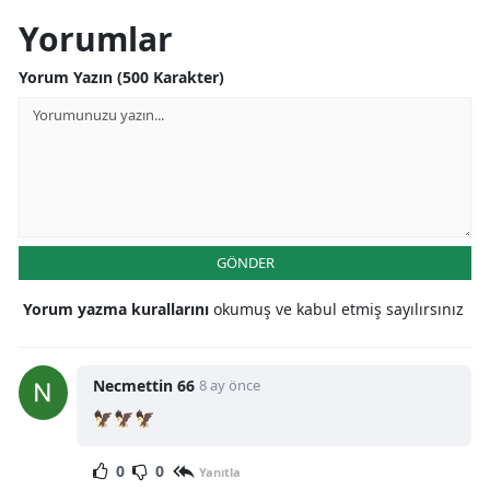
Yorumlar
Yorum Yazın (500 Karakter)
GÖNDER
Yorum yazma kurallarını
okumuş ve kabul etmiş sayılırsınız
Necmettin 66
8 ay önce
🦅🦅🦅
0
0
Yanıtla