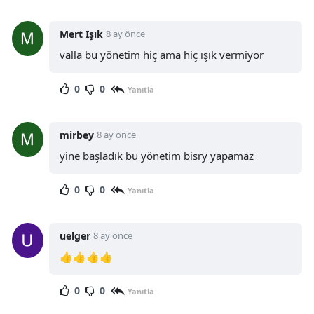
Mert Işık
8 ay önce
valla bu yönetim hiç ama hiç ışık vermiyor
0
0
Yanıtla
mirbey
8 ay önce
yine başladık bu yönetim bisry yapamaz
0
0
Yanıtla
uelger
8 ay önce
👍👍👍👍
0
0
Yanıtla