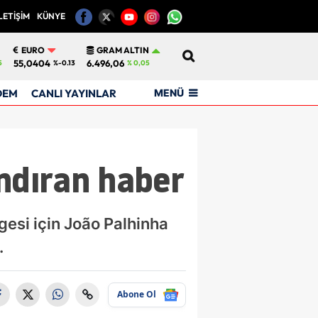
LETİŞİM
KÜNYE
12
EURO
GRAM ALTIN
55,0404
6.496,06
5
%-0.13
% 0,05
MENÜ
DEM
CANLI YAYINLAR
andıran haber
gesi için João Palhinha
.
Abone Ol