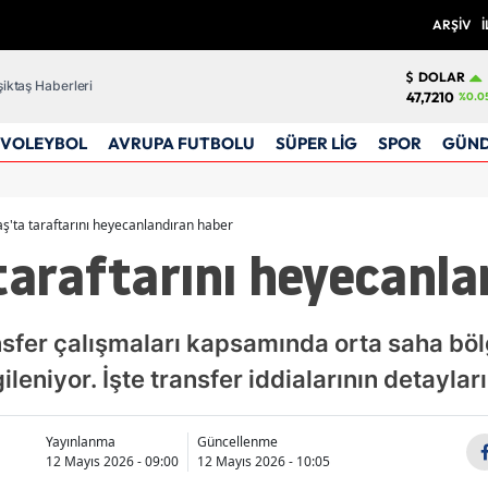
ARŞİV
İ
DOLAR
iktaş Haberleri
47,7210
%0.0
VOLEYBOL
AVRUPA FUTBOLU
SÜPER LİG
SPOR
GÜN
aş'ta taraftarını heyecanlandıran haber
taraftarını heyecanl
nsfer çalışmaları kapsamında orta saha böl
ileniyor. İşte transfer iddialarının detayları
Yayınlanma
Güncellenme
12 Mayıs 2026 - 09:00
12 Mayıs 2026 - 10:05