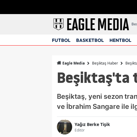
Beş
FUTBOL
BASKETBOL
HENTBOL
Beşiktaş Haber
Beşikt
Eagle Media
Beşiktaş'ta 
Beşiktaş, yeni sezon tra
ve İbrahim Sangare ile ilg
Yağız Berke Tişik
Editör