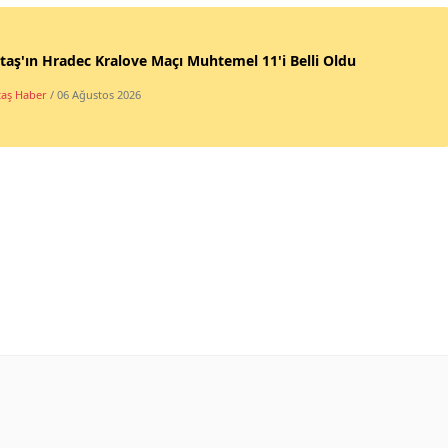
taş'ın Hradec Kralove Maçı Muhtemel 11'i Belli Oldu
taş Haber
/ 06 Ağustos 2026