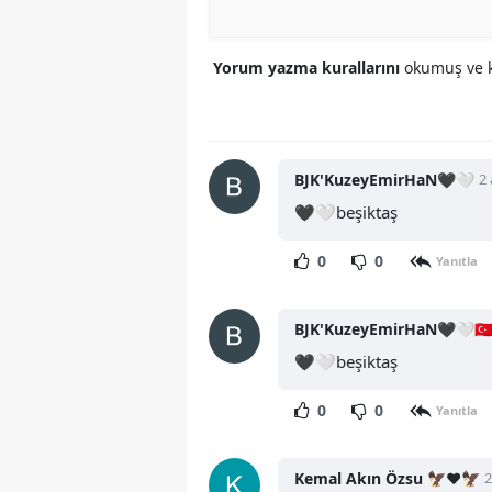
Yorum yazma kurallarını
okumuş ve k
BJK'KuzeyEmirHaN🖤🤍
2
🖤🤍beşiktaş
0
0
Yanıtla
BJK'KuzeyEmirHaN🖤🤍🇹🇷
🖤🤍beşiktaş
0
0
Yanıtla
Kemal Akın Özsu 🦅❤️🦅
2