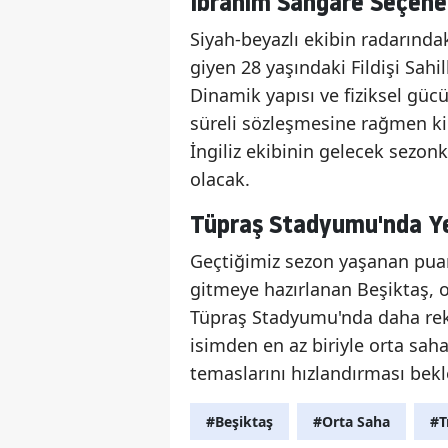
İbrahim Sangare Seçen
Siyah-beyazlı ekibin radarında
giyen 28 yaşındaki Fildişi Sahi
Dinamik yapısı ve fiziksel gü
süreli sözleşmesine rağmen ki
İngiliz ekibinin gelecek sezonk
olacak.
Tüpraş Stadyumu'nda Y
Geçtiğimiz sezon yaşanan puan
gitmeye hazırlanan Beşiktaş, o
Tüpraş Stadyumu'nda daha reka
isimden en az biriyle orta sa
temaslarını hızlandırması bekl
#Beşiktaş
#Orta Saha
#T