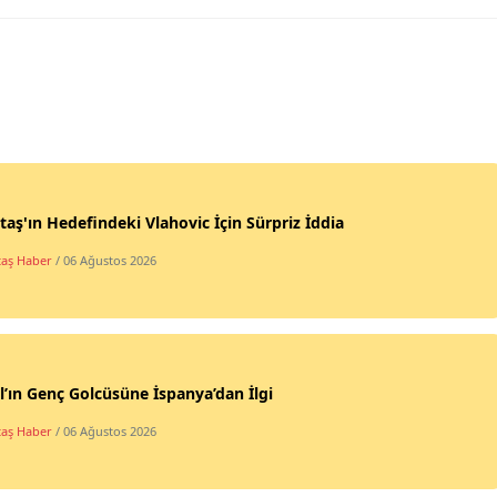
taş'ın Hedefindeki Vlahovic İçin Sürpriz İddia
taş Haber
/ 06 Ağustos 2026
l’ın Genç Golcüsüne İspanya’dan İlgi
taş Haber
/ 06 Ağustos 2026