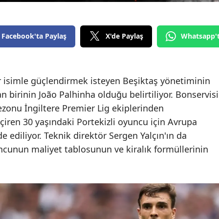
Facebook'ta Paylaş
X'de Paylaş
Whatsapp'
r isimle güçlendirmek isteyen Beşiktaş yönetiminin
an birinin João Palhinha olduğu belirtiliyor. Bonservisi
zonu İngiltere Premier Lig ekiplerinden
çiren 30 yaşındaki Portekizli oyuncu için Avrupa
e ediliyor. Teknik direktör Sergen Yalçın'ın da
unun maliyet tablosunun ve kiralık formüllerinin