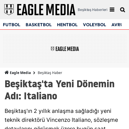
Beşiktaş Haberleri
FUTBOL
BASKETBOL
HENTBOL
VOLEYBOL
AVRUPA
Beşiktaş Haber
Eagle Media
Beşiktaş'ta Yeni Dönemin
Adı: Italiano
Beşiktaş'ın 2 yıllık anlaşma sağladığı yeni
teknik direktörü Vincenzo Italiano, sözleşme
detaylarını görüşmek üzere bugün saat