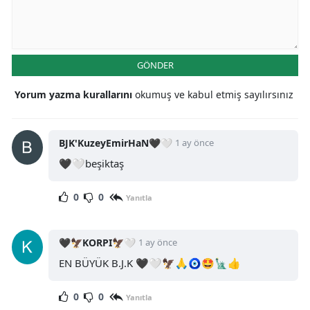
GÖNDER
Yorum yazma kurallarını
okumuş ve kabul etmiş sayılırsınız
BJK'KuzeyEmirHaN🖤🤍
1 ay önce
🖤🤍beşiktaş
0
0
Yanıtla
🖤🦅KORPI🦅🤍
1 ay önce
EN BÜYÜK B.J.K 🖤🤍🦅🙏🧿🤩🗽👍
0
0
Yanıtla