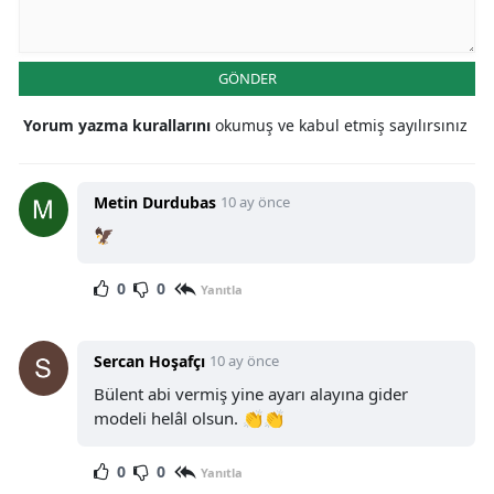
GÖNDER
Yorum yazma kurallarını
okumuş ve kabul etmiş sayılırsınız
Metin Durdubas
10 ay önce
🦅
0
0
Yanıtla
Sercan Hoşafçı
10 ay önce
Bülent abi vermiş yine ayarı alayına gider
modeli helâl olsun. 👏👏
0
0
Yanıtla