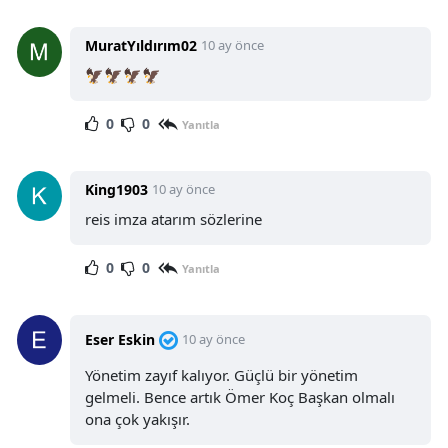
MuratYıldırım02
10 ay önce
🦅🦅🦅🦅
0
0
Yanıtla
King1903
10 ay önce
reis imza atarım sözlerine
0
0
Yanıtla
Eser Eskin
10 ay önce
Yönetim zayıf kalıyor. Güçlü bir yönetim
gelmeli. Bence artık Ömer Koç Başkan olmalı
ona çok yakışır.