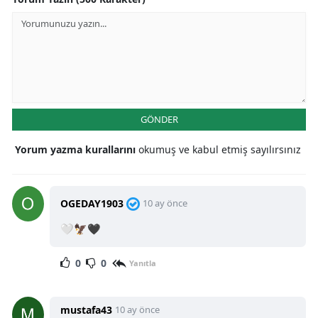
GÖNDER
Yorum yazma kurallarını
okumuş ve kabul etmiş sayılırsınız
OGEDAY1903
10 ay önce
🤍🦅🖤
0
0
Yanıtla
mustafa43
10 ay önce