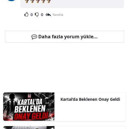
🦅🦅🦅🦅🦅
0
0
Yanıtla
Daha fazla yorum yükle...
Kartal’da Beklenen Onay Geldi