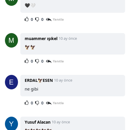
🖤🤍
0
0
Yanıtla
muammer ışıkel
10 ay önce
🦅🦅
0
0
Yanıtla
ERDAL🦅ESEN
10 ay önce
ne gibi
0
0
Yanıtla
Yusuf Alacan
10 ay önce