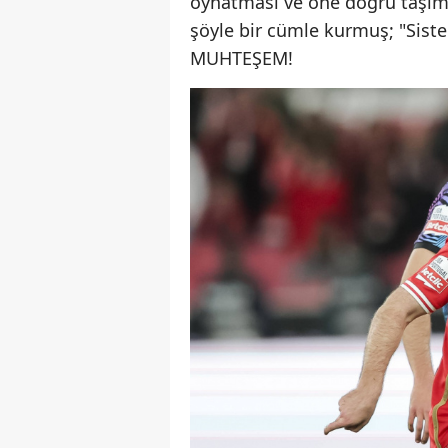
oynatması ve öne doğru taşımas
şöyle bir cümle kurmuş; "Sist
MUHTEŞEM!