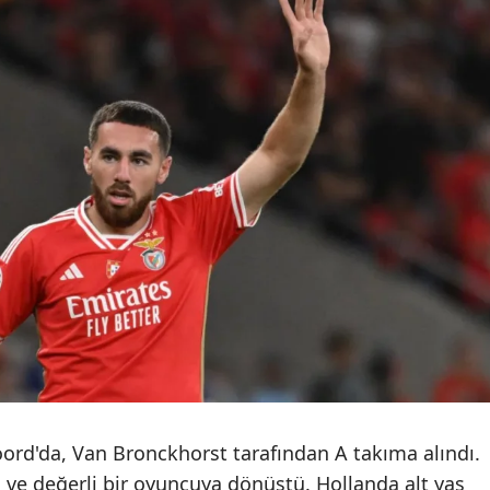
noord'da, Van Bronckhorst tarafından A takıma alındı.
di ve değerli bir oyuncuya dönüştü. Hollanda alt yaş