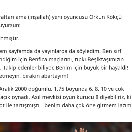
araftarı ama (inşallah) yeni oyuncusu Orkun Kökçü
uyursun:
nmıştır.
em sayfamda da yayınlarda da söyledim. Ben sırf
iğim için Benfica maçlarını, tıpkı Beşiktaşımızın
. Takip edenler biliyor. Benim için büyük bir hayaldi!
tmeyin, bırakın abartayım!
ralık 2000 doğumlu, 1,75 boyunda 6, 8, 10 ve çok
açık oynadı. Asıl mevkisi oyun kurucu 8 diyebiliriz, ki
t ile tartışmıştı, "benim daha çok öne gitmem lazım