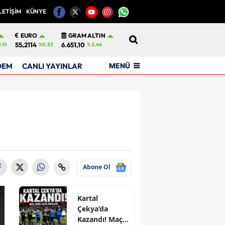
LETİŞİM
KÜNYE
12
EURO
GRAM ALTIN
55,2114
6.651,10
.15
%0.33
% 2,44
MENÜ
DEM
CANLI YAYINLAR
Abone Ol
Kartal
Çekya’da
Kazandı! Maç