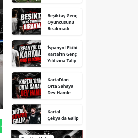
Sonu
Açıklamaları
Beşiktaş Genç
Oyuncusunu
Bırakmadı
İspanyol Ekibi
Kartal’ın Genç
Yıldızına Talip
Kartal’dan
Orta Sahaya
Dev Hamle
Kartal
Çekya'da Galip
tan Gönder