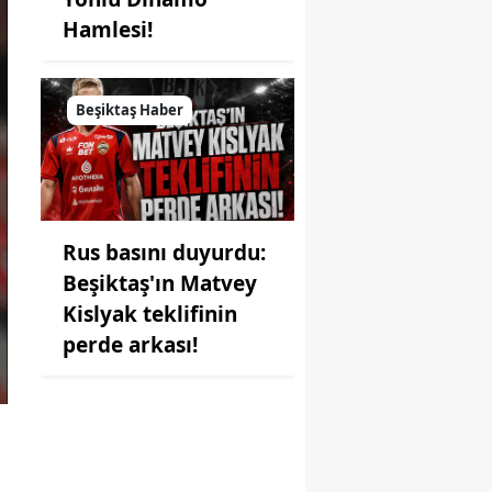
Hamlesi!
Beşiktaş Haber
Rus basını duyurdu:
Beşiktaş'ın Matvey
Kislyak teklifinin
perde arkası!