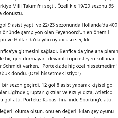
iye Milli Takımı'nı seçti. Özellikle 19/20 sezonu 35
a dönüştü.
gol 9 asist yaptı ve 22/23 sezonunda Hollanda'da 400
an önünde şampiyon olan Feyenoord'un en önemli
ptı ve Hollanda'da yılın oyuncusu seçildi.
fica'ya gitmesini sağladı. Benfica da yine ana planı
de hiç geri durmayan, devamlı topu isteyen kullanan
er Schmidt varken, "Portekiz'de hiç özel hissetmedim"
çabuk döndü. (Özel hissetmek istiyor)
 bir sezon geçirdi, 12 gol 8 asist yaparak kişisel gol
r Ligi'nde gruptan çıktılar ve Kızılyıldız'a, Atletico
 gol attı. Portekiz Kupası finalinde Sporting'e attı.
değerli olursa olsun, onu en değerli kılan şey oyunu