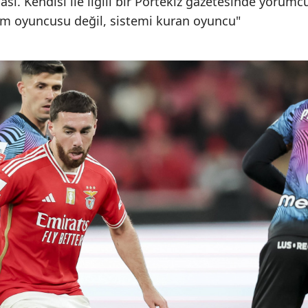
ı. Kendisi ile ilgili bir Portekiz gazetesinde yorumc
em oyuncusu değil, sistemi kuran oyuncu"