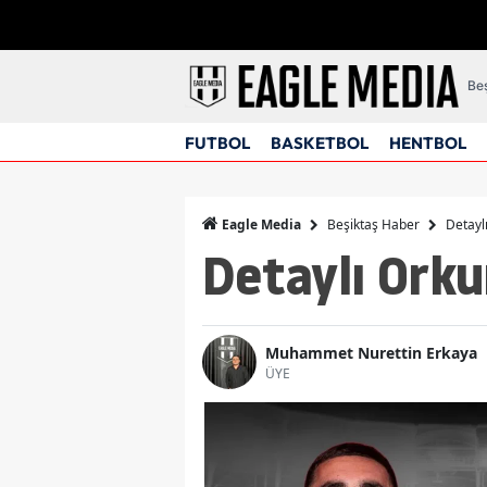
Beş
FUTBOL
BASKETBOL
HENTBOL
Beşiktaş Haber
Detayl
Eagle Media
Detaylı Orku
Muhammet Nurettin Erkaya
ÜYE