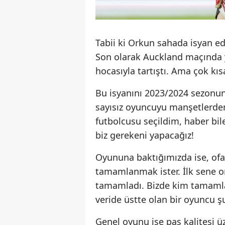
Tabii ki Orkun sahada isyan e
Son olarak Auckland maçında 
hocasıyla tartıştı. Ama çok kıs
Bu isyanını 2023/2024 sezonun
sayısız oyuncuyu manşetlerde
futbolcusu seçildim, haber bi
biz gerekeni yapacağız!
Oyununa baktığımızda ise, ofan
tamamlanmak ister. İlk sene o
tamamladı. Bizde kim tamamlar
veride üstte olan bir oyuncu 
Genel oyunu ise pas kalitesi ü