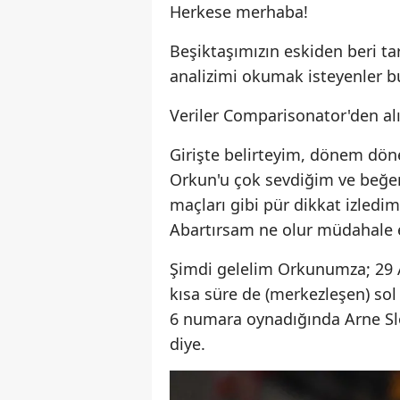
Herkese merhaba!
Beşiktaşımızın eskiden beri t
analizimi okumak isteyenler b
Veriler Comparisonator'den alı
Girişte belirteyim, dönem dön
Orkun'u çok sevdiğim ve beğend
maçları gibi pür dikkat izledim
Abartırsam ne olur müdahale e
Şimdi gelelim Orkunumza; 29 A
kısa süre de (merkezleşen) sol 
6 numara oynadığında Arne Slo
diye.