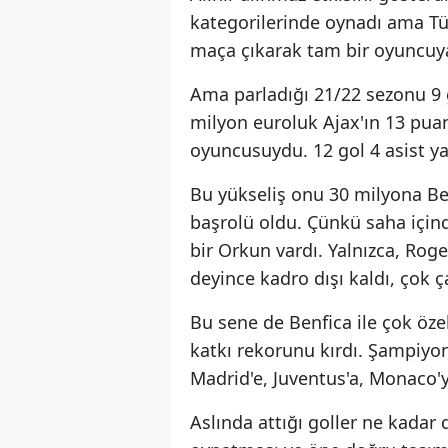
kategorilerinde oynadı ama Türk
maça çıkarak tam bir oyuncuy
Ama parladığı 21/22 sezonu 9 
milyon euroluk Ajax'ın 13 pu
oyuncusuydu. 12 gol 4 asist ya
Bu yükseliş onu 30 milyona Ben
başrolü oldu. Çünkü saha için
bir Orkun vardı. Yalnızca, Rog
deyince kadro dışı kaldı, çok 
Bu sene de Benfica ile çok özel
katkı rekorunu kırdı. Şampiyonla
Madrid'e, Juventus'a, Monaco'ya
Aslında attığı goller ne kadar 