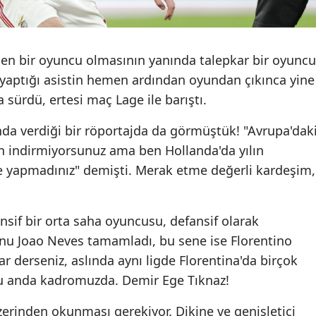
den bir oyuncu olmasının yanında talepkar bir oyuncu
yaptığı asistin hemen ardından oyundan çıkınca yine
a sürdü, ertesi maç Lage ile barıştı.
da verdiği bir röportajda da görmüştük! "Avrupa'dak
n indirmiyorsunuz ama ben Hollanda'da yılın
le yapmadınız" demişti. Merak etme değerli kardeşim,
sif bir orta saha oyuncusu, defansif olarak
nu Joao Neves tamamladı, bu sene ise Florentino
 derseniz, aslında aynı ligde Florentina'da birçok
şu anda kadromuzda. Demir Ege Tıknaz!
zerinden okunması gerekiyor. Dikine ve genişletici