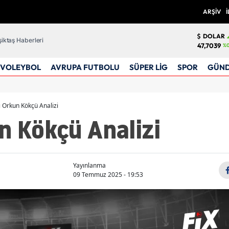
ARŞİV
İ
DOLAR
iktaş Haberleri
47,7039
%0
VOLEYBOL
AVRUPA FUTBOLU
SÜPER LİG
SPOR
GÜN
ı Orkun Kökçü Analizi
n Kökçü Analizi
Yayınlanma
09 Temmuz 2025 - 19:53