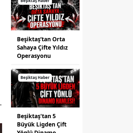
Beşiktaş Haber
Beşiktaş’tan Orta
Sahaya Çifte Yıldız
Operasyonu
Beşiktaş Haber
"
Beşiktaş'tan 5
Büyük Ligden Çift
Yönlü Dinamo