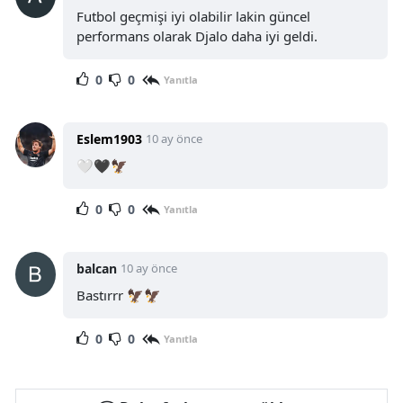
Futbol geçmişi iyi olabilir lakin güncel
performans olarak Djalo daha iyi geldi.
0
0
Yanıtla
Eslem1903
10 ay önce
🤍🖤🦅
0
0
Yanıtla
balcan
10 ay önce
Bastırrr 🦅🦅
0
0
Yanıtla