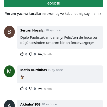
GÖNDER
Yorum yazma kurallarını
okumuş ve kabul etmiş sayılırsınız
Sercan Hoşafçı
10 ay önce
Djalo Paulista'dan daha iyi Felix'ten de hoca bu
düşüncesinden umarım bir an önce vazgeçer.
0
0
Yanıtla
Metin Durdubas
10 ay önce
🦅
0
0
Yanıtla
Akbaba1903
10 ay önce