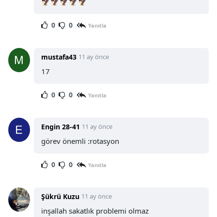
🦅🦅🦅🦅🦅
0
0
Yanıtla
mustafa43
11 ay önce
17
0
0
Yanıtla
Engin 28-41
11 ay önce
görev önemli :rotasyon
0
0
Yanıtla
Şükrü Kuzu
11 ay önce
inşallah sakatlık problemi olmaz