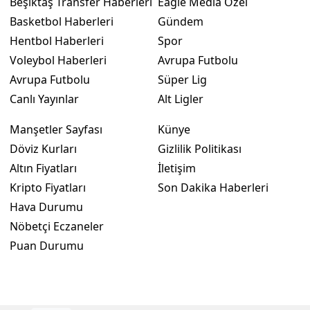
Beşiktaş Transfer Haberleri
Eagle Media Özel
Basketbol Haberleri
Gündem
Hentbol Haberleri
Spor
Voleybol Haberleri
Avrupa Futbolu
Avrupa Futbolu
Süper Lig
Canlı Yayınlar
Alt Ligler
Manşetler Sayfası
Künye
Döviz Kurları
Gizlilik Politikası
Altın Fiyatları
İletişim
Kripto Fiyatları
Son Dakika Haberleri
Hava Durumu
Nöbetçi Eczaneler
Puan Durumu