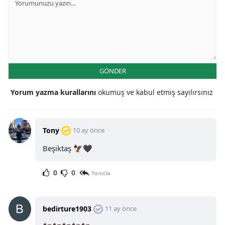
GÖNDER
Yorum yazma kurallarını
okumuş ve kabul etmiş sayılırsınız
Tony
10 ay önce
Beşiktaş 🦅🖤
0
0
Yanıtla
bedirture1903
11 ay önce