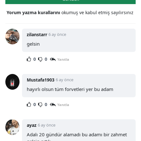
Yorum yazma kurallarını
okumuş ve kabul etmiş sayılırsınız
zilanstarr
6 ay önce
gelsin
0
0
Yanıtla
Mustafa1903
6 ay önce
hayırlı olsun tüm forvetleri yer bu adam
0
0
Yanıtla
ayaz
6 ay önce
Adalı 20 gündür alamadı bu adamı bir zahmet