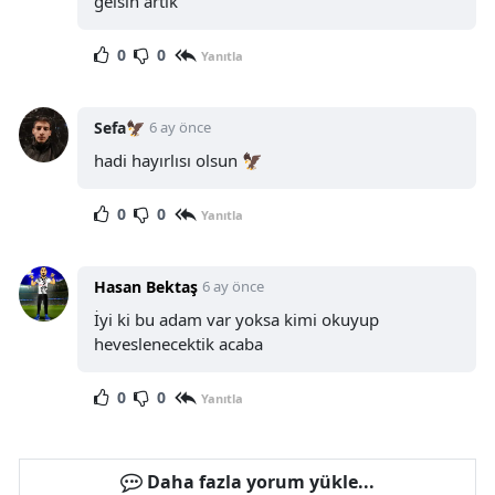
gelsin artık
0
0
Yanıtla
Sefa🦅
6 ay önce
hadi hayırlısı olsun 🦅
0
0
Yanıtla
Hasan Bektaş
6 ay önce
İyi ki bu adam var yoksa kimi okuyup
heveslenecektik acaba
0
0
Yanıtla
Daha fazla yorum yükle...