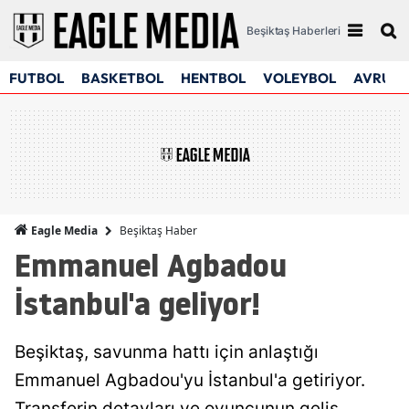
Beşiktaş Haberleri
FUTBOL
BASKETBOL
HENTBOL
VOLEYBOL
AVRUPA
Beşiktaş Haber
Eagle Media
Emmanuel Agbadou
İstanbul'a geliyor!
Beşiktaş, savunma hattı için anlaştığı
Emmanuel Agbadou'yu İstanbul'a getiriyor.
Transferin detayları ve oyuncunun geliş