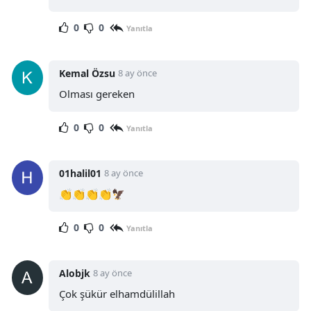
0
0
Yanıtla
Kemal Özsu
8 ay önce
Olması gereken
0
0
Yanıtla
01halil01
8 ay önce
👏👏👏👏🦅
0
0
Yanıtla
Alobjk
8 ay önce
Çok şükür elhamdülillah