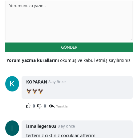
GÖNDER
Yorum yazma kurallarını
okumuş ve kabul etmiş sayılırsınız
KOPARAN
8 ay önce
🦅🦅🦅
0
0
Yanıtla
ismailege1903
8 ay önce
tertemiz cıktınız cocuklar afferim