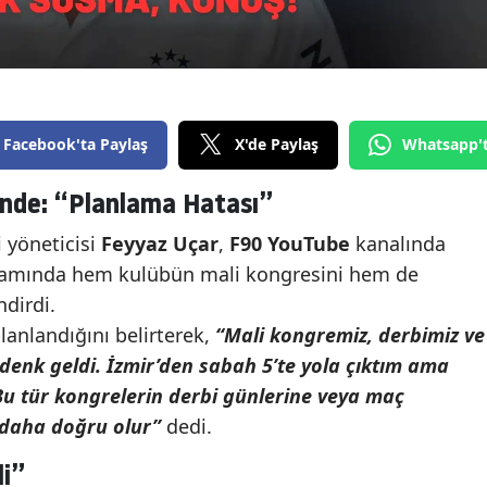
Facebook'ta Paylaş
X'de Paylaş
Whatsapp'
ünde: “Planlama Hatası”
i yöneticisi
Feyyaz Uçar
,
F90 YouTube
kanalında
amında hem kulübün mali kongresini hem de
ndirdi.
planlandığını belirterek,
“Mali kongremiz, derbimiz ve
enk geldi. İzmir’den sabah 5’te yola çıktım ama
u tür kongrelerin derbi günlerine veya maç
 daha doğru olur”
dedi.
li”