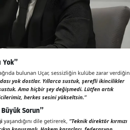
ı Yok”
ağrıda bulunan Uçar, sessizliğin kulübe zarar verdiğin
ası yok dostlar. Yıllarca sustuk, şerefli ikincilikler
ustuk. Ama hiçbir şey değişmedi. Lütfen artık
ilerimiz, herkes sesini yükseltsin.”
i Büyük Sorun”
i
yaşandığını dile getirerek,
“Teknik direktör kırmızı
çıkıp konuşmalı. Hakem kararları, federasyon