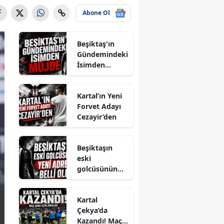
Abone Ol
Beşiktaş'ın
Gündemindeki
İsimden
Müjde
Kartal’ın Yeni
Forvet Adayı
Cezayir’den
Beşiktaşın
eski
golcüsünün
yeni adresi
belli oldu
Kartal
Çekya’da
Kazandı! Maç