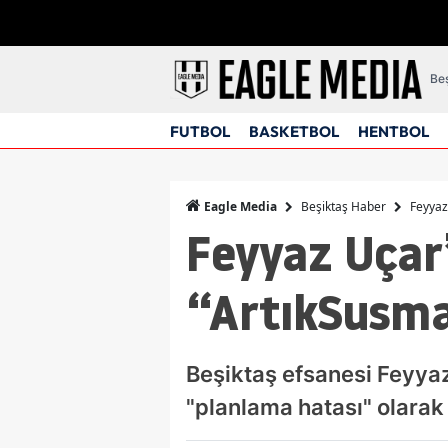
Beş
FUTBOL
BASKETBOL
HENTBOL
Beşiktaş Haber
Feyyaz
Eagle Media
Feyyaz Uçar
“ArtıkSusma
Beşiktaş efsanesi Feyyaz
"planlama hatası" olarak 