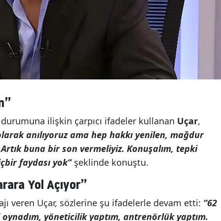
m”
 durumuna ilişkin çarpıcı ifadeler kullanan
Uçar
,
olarak anılıyoruz ama hep hakkı yenilen, mağdur
. Artık buna bir son vermeliyiz. Konuşalım, tepki
çbir faydası yok”
şeklinde konuştu.
arara Yol Açıyor”
jı veren Uçar, sözlerine şu ifadelerle devam etti:
“62
l oynadım, yöneticilik yaptım, antrenörlük yaptım.