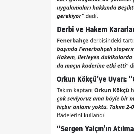
uygulamaları hakkında Beşikta
gerekiyor”
dedi.
Derbi ve Hakem Kararları
Fenerbahçe
derbisindeki tart
başında Fenerbahçeli stoperin
Hakem, ilerleyen dakikalarda
da maçın kaderine etki etti”
d
Orkun Kökçü’ye Uyarı: 
Takım kaptanı
Orkun Kökçü
h
çok seviyoruz ama böyle bir 
hiçbir anlamı yoktu. Takım 2-
ifadelerini kullandı.
“Sergen Yalçın’ın Atılma