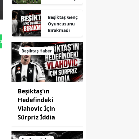
Sonu
Açıklamaları
Beşiktaş Genç
Oyuncusunu
Bırakmadı
tan Gönder
Beşiktaş Haber
Beşiktaş'ın
Hedefindeki
Vlahovic İçin
Sürpriz İddia