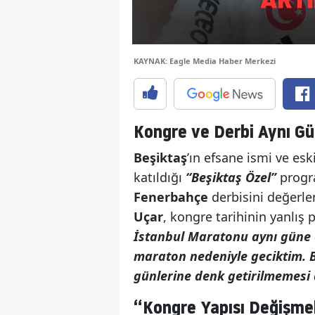
KAYNAK: Eagle Media Haber Merkezi
Kongre ve Derbi Aynı G
Beşiktaş
’ın efsane ismi ve esk
katıldığı
“Beşiktaş Özel”
progr
Fenerbahçe
derbisini değerle
Uçar
, kongre tarihinin yanlış 
İstanbul Maratonu aynı güne d
maraton nedeniyle geciktim. B
günlerine denk getirilmemesi
“Kongre Yapısı Değişme