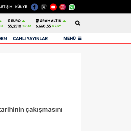
LETİŞİM
KÜNYE
12
EURO
GRAM ALTIN
55,2510
6.660,55
.18
%0.32
% 2,59
MENÜ
DEM
CANLI YAYINLAR
arihinin çakışmasını