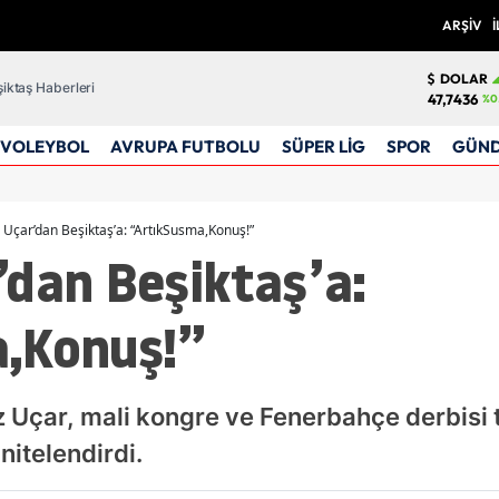
ARŞİV
İ
DOLAR
iktaş Haberleri
47,7436
%0
VOLEYBOL
AVRUPA FUTBOLU
SÜPER LİG
SPOR
GÜN
 Uçar’dan Beşiktaş’a: “ArtıkSusma,Konuş!”
’dan Beşiktaş’a:
,Konuş!”
 Uçar, mali kongre ve Fenerbahçe derbisi t
nitelendirdi.