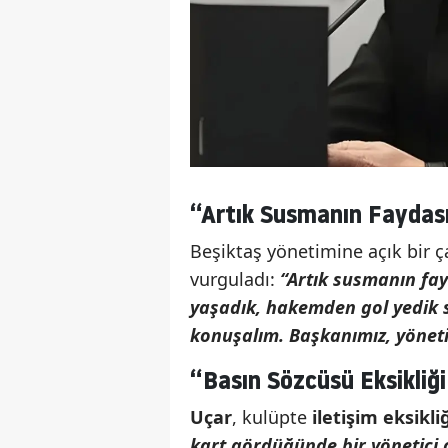
“Artık Susmanın Faydas
Beşiktaş yönetimine açık bir ç
vurguladı:
“Artık susmanın fayd
yaşadık, hakemden gol yedik s
konuşalım. Başkanımız, yönetic
“Basın Sözcüsü Eksikliğ
Uçar
, kulüpte
iletişim eksikliğ
kart gördüğünde bir yönetici 